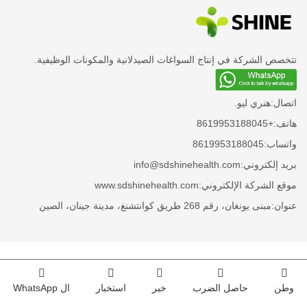
تتخصص الشركة في إنتاج السواغات الصيدلانية والمكونات الوظيفية.
اتصال:
هنري ليو.
هاتف:
+8619953188045
واتساب:
8619953188045
بريد إلكتروني:
info@sdshinehealth.com
موقع الشركة الإلكتروني:
www.sdshinehealth.com
عنوان:
مبنى يونغان، رقم 268 طريق كوانتشنغ، مدينة جينان، الصين
وطن
حاصل الضرب
خبر
استخبار
ال WhatsApp