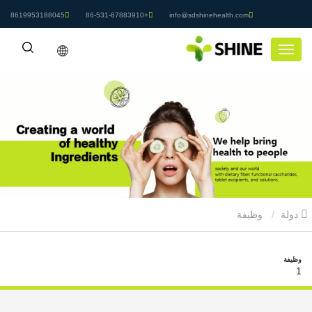
8619953188045
+86-531-67883910
info@sdshinehealth.com
دولة
وظيفة
وظيفة
1