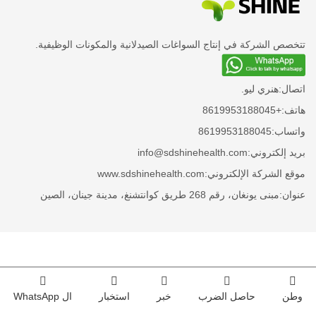
تتخصص الشركة في إنتاج السواغات الصيدلانية والمكونات الوظيفية.
اتصال:
هنري ليو.
هاتف:
+8619953188045
واتساب:
8619953188045
بريد إلكتروني:
info@sdshinehealth.com
موقع الشركة الإلكتروني:
www.sdshinehealth.com
عنوان:
مبنى يونغان، رقم 268 طريق كوانتشنغ، مدينة جينان، الصين
وطن
حاصل الضرب
خبر
استخبار
ال WhatsApp