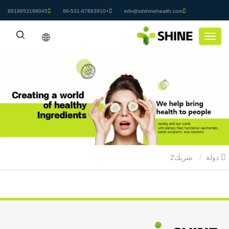
8619953188045
+86-531-67883910
info@sdshinehealth.com
دولة
شريك2