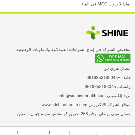
لماذا لا يذوب MCC في الماء
تتخصص الشركة في إنتاج السواغات الصيدلانية والمكونات الوظيفية.
اتصال:
هنري ليو.
هاتف:
+8619953188045
واتساب:
8619953188045
بريد إلكتروني:
info@sdshinehealth.com
موقع الشركة الإلكتروني:
www.sdshinehealth.com
عنوان:
مبنى يونغان، رقم 268 طريق كوانتشنغ، مدينة جينان، الصين