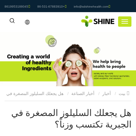
8619953188045
+86-531-67883910
info@sdshinehealth.com
بيت
أخبار
أخبار الصناعة
هل يجعلك السليلوز المصغرة في
الجبرية تكتسب وزناً؟
هل يجعلك السليلوز المصغرة في
الجبرية تكتسب وزناً؟