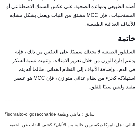
أصله الطبيعي وفوائده الصحية. على عكس السمك الاصطناعي أو
المستحلبات ، فإن MCC مشتق من النبات ويعمل بشكل مشابه
للألياف الغذائية الطبيعية.
خاتمة
السليلوز الصبغية لا يجعلك سمينًا. على العكس من ذلك ، فإنه
يدعم إدارة الوزن من خلال تعزيز الامتلاء ، وتثبيت نسبة السكر
في الدم ، وإضافة الألياف إلى النظام الغذائي. طالما أنه يتم
استهلاكه كجزء من نظام غذائي متوازن ، فإن MCC هو عنصر
مفيد وليس سببًا للقلق.
سابق : ما هي وظيفة isomalto-oligosaccharide؟
التالي : هل تابيوكا ديكسترين خالية من الألبان؟ كشف النقاب عن الحقيقة حول هذا المكون متعدد الاستخدامات