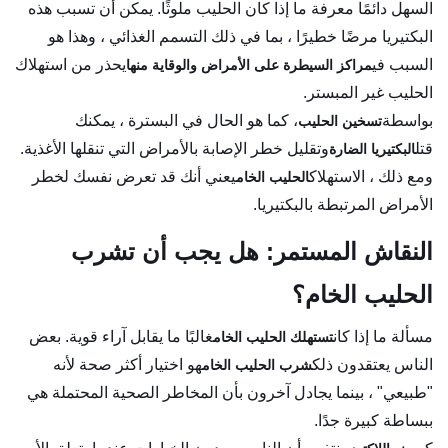
السهل دائمًا معرفة ما إذا كان الحليب ملوثًا. يمكن أن تسبب هذه
البكتيريا مرضًا خطيرًا ، بما في ذلك التسمم الغذائي ، وهذا هو
السبب في
يحذر من استهلاك
مراكز السيطرة على الأمراض والوقاية منها
الحليب غير المبستر.
بواسطة
، كما هو الحال في البسترة ، يمكنك
تسخين الحليب
قتل
وتقليل خطر الإصابة بالأمراض التي تنقلها الأغذية.
البكتيريا الضارة
ومع ذلك ، الاستهلاك
يعني أنك قد تعرض نفسك لخطر
الحليب الخام
الأمراض المرتبطة بالبكتيريا.
النقاش المستمر: هل يجب أن تشرب
الحليب الخام؟
مسألة ما إذا كان
غالبًا ما يقابل آراء قوية. بعض
تستهلك الحليب الخام
الناس يعتقدون ذلك
هو اختيار أكثر صحة لأنه
شرب الحليب الخام
"طبيعي" ، بينما يجادل آخرون بأن المخاطر الصحية المحتملة هي
ببساطة كبيرة جدًا.