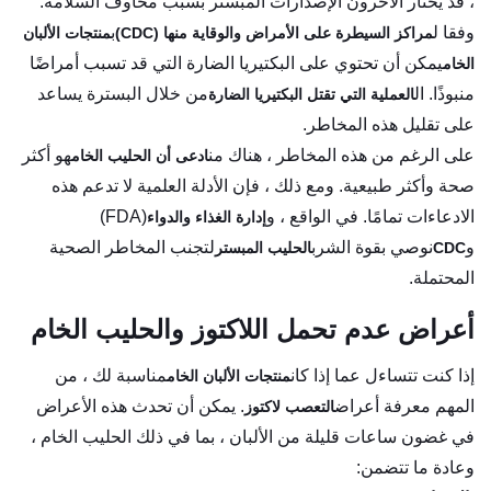
، قد يختار الآخرون الإصدارات المبستر بسبب مخاوف السلامة.
وفقا ل
ب
مراكز السيطرة على الأمراض والوقاية منها (CDC)
منتجات الألبان
يمكن أن تحتوي على البكتيريا الضارة التي قد تسبب أمراضًا
الخام
منبوذًا. ال
من خلال البسترة يساعد
العملية التي تقتل البكتيريا الضارة
على تقليل هذه المخاطر.
على الرغم من هذه المخاطر ، هناك من
هو أكثر
ادعى أن الحليب الخام
صحة وأكثر طبيعية. ومع ذلك ، فإن الأدلة العلمية لا تدعم هذه
الادعاءات تمامًا. في الواقع ، و
(FDA)
إدارة الغذاء والدواء
و
نوصي بقوة الشرب
لتجنب المخاطر الصحية
CDC
الحليب المبستر
المحتملة.
أعراض عدم تحمل اللاكتوز والحليب الخام
إذا كنت تتساءل عما إذا كان
مناسبة لك ، من
منتجات الألبان الخام
المهم معرفة أعراض
. يمكن أن تحدث هذه الأعراض
التعصب لاكتوز
في غضون ساعات قليلة من الألبان ، بما في ذلك الحليب الخام ،
وعادة ما تتضمن: