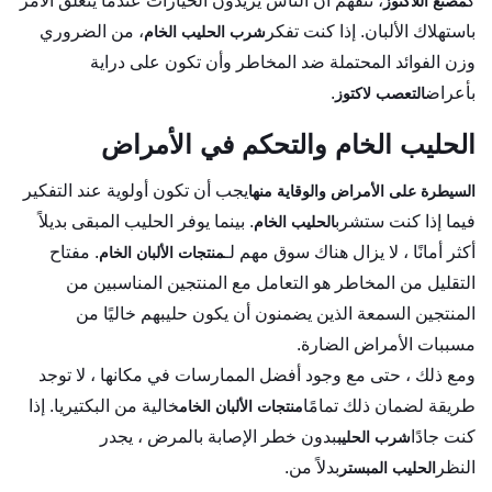
ك
، نتفهم أن الناس يريدون الخيارات عندما يتعلق الأمر
مصنع اللاكتوز
باستهلاك الألبان. إذا كنت تفكر
، من الضروري
شرب الحليب الخام
وزن الفوائد المحتملة ضد المخاطر وأن تكون على دراية
بأعراض
.
التعصب لاكتوز
الحليب الخام والتحكم في الأمراض
يجب أن تكون أولوية عند التفكير
السيطرة على الأمراض والوقاية منها
فيما إذا كنت ستشرب
. بينما يوفر الحليب المبقى بديلاً
الحليب الخام
أكثر أمانًا ، لا يزال هناك سوق مهم لـ
. مفتاح
منتجات الألبان الخام
التقليل من المخاطر هو التعامل مع المنتجين المناسبين من
المنتجين السمعة الذين يضمنون أن يكون حليبهم خاليًا من
مسببات الأمراض الضارة.
ومع ذلك ، حتى مع وجود أفضل الممارسات في مكانها ، لا توجد
طريقة لضمان ذلك تمامًا
خالية من البكتيريا. إذا
منتجات الألبان الخام
كنت جادًا
بدون خطر الإصابة بالمرض ، يجدر
شرب الحليب
النظر
بدلاً من.
الحليب المبستر