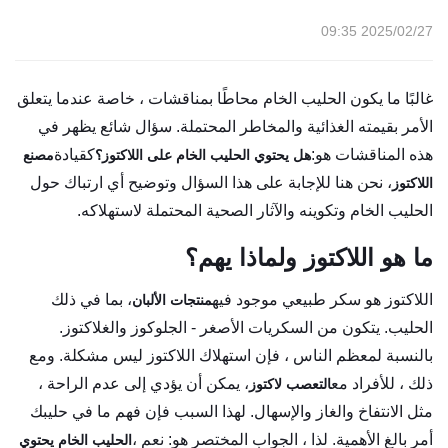
2025/02/27 09:35
غالبًا ما يكون الحليب الخام محاطًا بمناقشات ، خاصة عندما يتعلق
الأمر بقيمته الغذائية والمخاطر المحتملة. سؤال شائع يظهر في
هذه المناقشات هو:
كقيادة
هل يحتوي الحليب الخام على اللاكتوز؟
مصنع
، نحن هنا للإجابة على هذا السؤال وتوضيح أي ارتباك حول
اللاكتوز
الحليب الخام وتكوينه والآثار الصحية المحتملة لاستهلاكه.
ما هو اللاكتوز ولماذا يهم؟
اللاكتوز هو سكر طبيعي موجود فيه
، بما في ذلك
منتجات الألبان
الحليب. يتكون من السكريات الأصغر - الجلوكوز والغلاكتوز.
بالنسبة لمعظم الناس ، فإن استهلاك اللاكتوز ليس مشكلة. ومع
ذلك ، للأفراد مع
، يمكن أن يؤدي إلى عدم الراحة ،
التعصب لاكتوز
مثل الانتفاخ والغاز والإسهال. لهذا السبب فإن فهم ما في حليبك
أمر بالغ الأهمية. لذا ، الجواب المختصر هو: نعم ،
الحليب الخام يحتوي