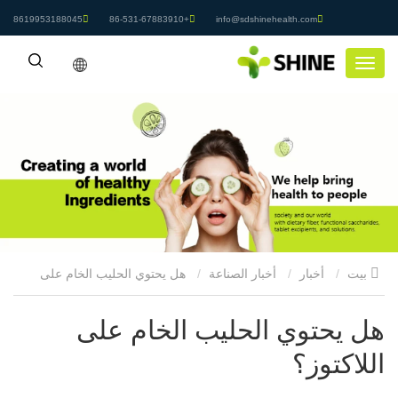
8619953188045
+86-531-67883910
info@sdshinehealth.com
بيت
أخبار
أخبار الصناعة
هل يحتوي الحليب الخام على
اللاكتوز؟
هل يحتوي الحليب الخام على
اللاكتوز؟