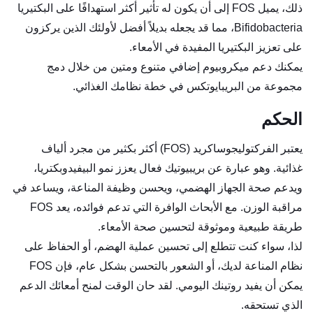
ذلك، يميل FOS إلى أن يكون له تأثير أكثر استهدافًا على البكتيريا
Bifidobacteria، مما قد يجعله بديلاً أفضل لأولئك الذين يركزون
على تعزيز البكتيريا المفيدة في الأمعاء.
يمكنك دعم ميكروبيوم إضافي متنوع ومتين من خلال دمج
مجموعة من البريبايوتكس في خطة نظامك الغذائي.
الحكم
يعتبر الفركتوليجوساكريد (FOS) أكثر بكثير من مجرد ألياف
غذائية. وهو عبارة عن بريبيوتيك فعال يعزز نمو البيفيدوبكتريا،
ويدعم صحة الجهاز الهضمي، ويحسن وظيفة المناعة، ويساعد في
مراقبة الوزن. مع الأبحاث الوافرة التي تدعم فوائده، يعد FOS
طريقة طبيعية وموثوقة لتحسين صحة الأمعاء.
لذا، سواء كنت تتطلع إلى تحسين عملية الهضم، أو الحفاظ على
نظام المناعة لديك، أو الشعور بالتحسن بشكل عام، فإن FOS
يمكن أن يفيد روتينك اليومي. لقد حان الوقت لمنح أمعائك الدعم
الذي تستحقه.