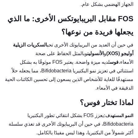
الجهاز الهضمي بشكل عام.
FOS مقابل البريبايوتكس الأخرى: ما الذي
يجعلها فريدة من نوعها؟
في حين أن العديد من البريبايوتك الأخرى تحب
السكريات الزيلية
أوليجو (XOS)
و
الأنسولين
وبالمثل الحفاظ على صحة
الأمعاء،
فوس
لديه ميزة واضحة. يعتبر FOS موثوقًا به بشكل
استثنائي في تعزيز نمو البكتيريا Bifidobacteria، مما يجعله حلاً
مستهدفًا للغاية للأشخاص الذين يسعون إلى تحسين الكائنات الحية
الدقيقة في الأمعاء.
لماذا تختار فوس؟
يعزز FOS بشكل انتقائي تطور البكتيريا
النمو المستهدف:
Bifidobacteria، في حين أن البريبايوتك الأخرى قد تغذي سلسلة
أكثر شمولاً من البكتيريا، وهذا ليس مفيدًا بالكامل.