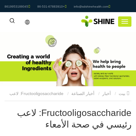
8619953188045
+86-531-67883910
info@sdshinehealth.com
بيت
أخبار
أخبار الصناعة
Fructooligosaccharide: لاعب
رئيسي في صحة الأمعاء
Fructooligosaccharide: لاعب
رئيسي في صحة الأمعاء