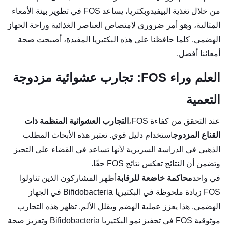
من خلال تغذية البيفيدوبكتريا، يساعد FOS في تطوير بيئة الأمعاء
المثالية، وهو أمر ضروري لامتصاص العناصر الغذائية وراحة الجهاز
الهضمي. كلما حافظنا على هذه البكتيريا المفيدة، أصبحت صحة
أمعائنا أفضل.
العلم وراء FOS: تجارب عشوائية مزدوجة
التعمية
عند التحقق من كفاءة FOS،
التجارب العشوائية المنظمة ذات
القناع المزدوج
استخدام دليل قوي. تعتبر هذه الأبحاث المطلب
الذهبي في الدراسة السريرية لأنها تساعد في القضاء على التحيز
وتضمن أن النتائج تعكس نتائج FOS حقًا.
في واحد
محاكمة خاضعة للرقابة
أظهر المشاركون الذين تناولوا
FOS زيادة ملحوظة في البكتيريا Bifidobacteria في الجهاز
الهضمي. هذا يعزز عملية الهضم ويقلل الألم. تظهر هذه التجارب
موثوقية FOS في تحفيز نمو البكتيريا Bifidobacteria وتعزيز صحة