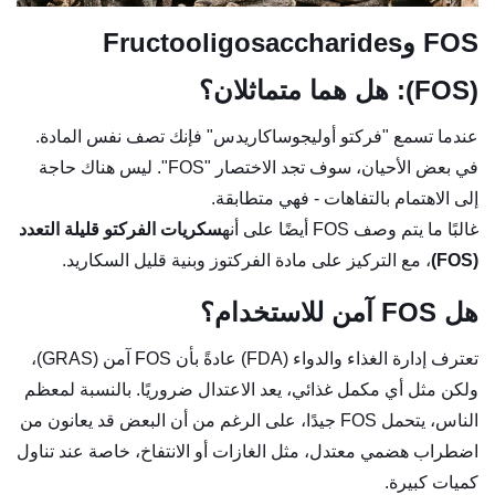
FOS وFructooligosaccharides
(FOS): هل هما متماثلان؟
عندما تسمع "فركتو أوليجوساكاريدس" فإنك تصف نفس المادة.
في بعض الأحيان، سوف تجد الاختصار "FOS". ليس هناك حاجة
إلى الاهتمام بالتفاهات - فهي متطابقة.
غالبًا ما يتم وصف FOS أيضًا على أنه
سكريات الفركتو قليلة التعدد
(FOS)
، مع التركيز على مادة الفركتوز وبنية قليل السكاريد.
هل FOS آمن للاستخدام؟
تعترف إدارة الغذاء والدواء (FDA) عادةً بأن FOS آمن (GRAS)،
ولكن مثل أي مكمل غذائي، يعد الاعتدال ضروريًا. بالنسبة لمعظم
الناس، يتحمل FOS جيدًا، على الرغم من أن البعض قد يعانون من
اضطراب هضمي معتدل، مثل الغازات أو الانتفاخ، خاصة عند تناول
كميات كبيرة.