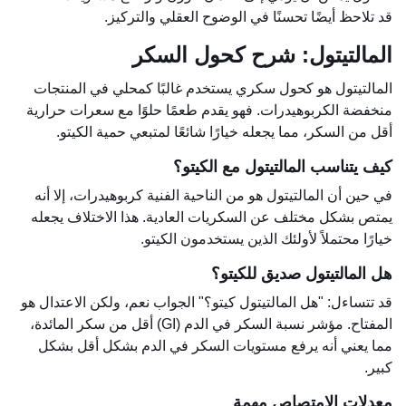
قد تلاحظ أيضًا تحسنًا في الوضوح العقلي والتركيز.
المالتيتول: شرح كحول السكر
المالتيتول هو كحول سكري يستخدم غالبًا كمحلي في المنتجات
منخفضة الكربوهيدرات. فهو يقدم طعمًا حلوًا مع سعرات حرارية
أقل من السكر، مما يجعله خيارًا شائعًا لمتبعي حمية الكيتو.
كيف يتناسب المالتيتول مع الكيتو؟
في حين أن المالتيتول هو من الناحية الفنية كربوهيدرات، إلا أنه
يمتص بشكل مختلف عن السكريات العادية. هذا الاختلاف يجعله
خيارًا محتملاً لأولئك الذين يستخدمون الكيتو.
هل المالتيتول صديق للكيتو؟
قد تتساءل: "هل المالتيتول كيتو؟" الجواب نعم، ولكن الاعتدال هو
المفتاح. مؤشر نسبة السكر في الدم (GI) أقل من سكر المائدة،
مما يعني أنه يرفع مستويات السكر في الدم بشكل أقل بشكل
كبير.
معدلات الامتصاص مهمة