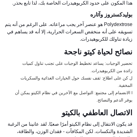
هذا المكون على حدود الكربوهيدرات الخاصة بك، لذا تابع بحذر.
بوليدكستروز وآثاره
Polydextrose هو عنصر آخر يجب مراعاته. على الرغم من أنه يتم
تسويقه على أنه منخفض السعرات الحرارية، إلا أنه قد يساهم في
زيادة تناولك للكربوهيدرات.
نصائح لحياة كيتو ناجحة
تحضير الوجبات: يساعد تخطيط الوجبات على تجنب تناول كميات
زائدة من الكربوهيدرات.
ل كن على اطلاع: ثقف نفسك حول الخيارات الغذائية والسكريات
المخفية.
l الانضمام إلى مجتمع: التواصل مع الآخرين في نظام الكيتو يمكن أن
يوفر الدعم والنصائح.
الاتصال العاطفي بالكيتو
قد يكون الانتقال إلى نظام الكيتو أمرًا صعبًا. لقد عانينا من الرغبة
الشديدة والنكسات. لكن المكافآت - فقدان الوزن، والطاقة،