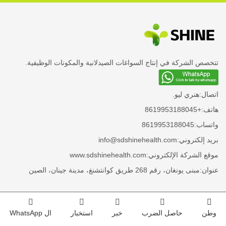
تتخصص الشركة في إنتاج السواغات الصيدلانية والمكونات الوظيفية.
اتصال:
هنري ليو.
هاتف:
+8619953188045
واتساب:
8619953188045
بريد إلكتروني:
info@sdshinehealth.com
موقع الشركة الإلكتروني:
www.sdshinehealth.com
عنوان:
مبنى يونغان، رقم 268 طريق كوانتشنغ، مدينة جينان، الصين
وطن
حاصل الضرب
خبر
استخبار
ال WhatsApp