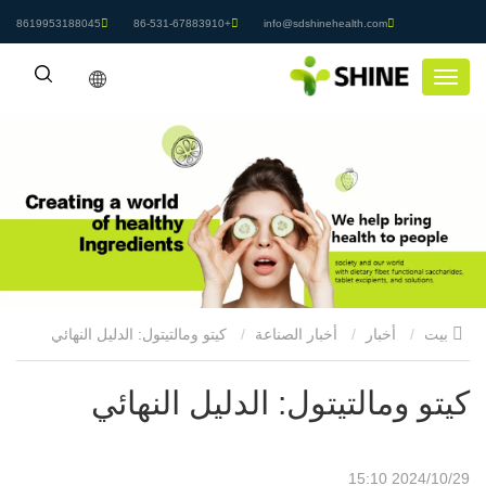
8619953188045
+86-531-67883910
info@sdshinehealth.com
بيت
أخبار
أخبار الصناعة
كيتو ومالتيتول: الدليل النهائي
كيتو ومالتيتول: الدليل النهائي
2024/10/29 15:10