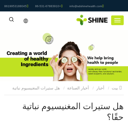
8619953188045
+86-531-67883910
info@sdshinehealth.com
بيت
أخبار
أخبار الصناعة
هل ستيرات المغنيسيوم نباتية
حقًا؟
هل ستيرات المغنيسيوم نباتية
حقًا؟