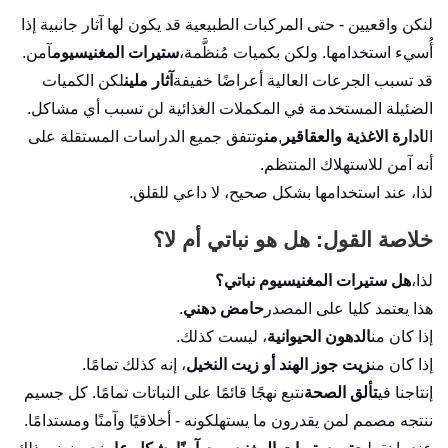
لنكن واقعيين - حتى المركبات الطبيعية قد يكون لها آثار جانبية إذا
أُسيء استخدامها. ولكن بكميات مُنظَّمة،
ستيرات المغنيسيوم
آمن.
قد تسبب الجرعات العالية أعراضًا خفيفة
آثار ملين
لكن الكميات
الضئيلة المستخدمة في المكملات الغذائية لن تسبب أي مشاكل.
ال
ادارة الاغذية والعقاقير
,
من
وتتفق جميع الدراسات المستقلة على
أنه آمن للاستهلاك المنتظم.
لذا، عند استخدامها بشكل صحيح، لا داعي للقلق.
خلاصة القول: هل هو نباتي أم لا؟
لذا،
هل ستيرات المغنيسيوم نباتي؟
هذا يعتمد كليا على المصدر
حامض دهني
.
إذا كان من
الدهون الحيوانية
، ليست كذلك.
إذا كان من
زيت جوز الهند أو زيت النخيل
، إنه كذلك تمامًا.
إنتاجنا في
تألق الصحة
نتبع نهجًا قائمًا على النباتات تمامًا. كل جسيم
ننتجه مصمم لمن يقدرون ما يستهلكونه - أخلاقيًا وآمنًا ومستدامًا.