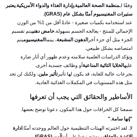
وفقًا لـ
منظمة الصحة العالمية
و
إدارة الغذاء والدواء الأمريكية
,
يعتبر
ستيرات المغنيسيوم آمنًا بشكل عام (GRAS)
.
عند استخدامه بكميات صغيرة - عادةً أقل من 1% من الوزن
الإجمالي للمنتج - يعالجه الجسم بسهولة.
حامض دهني
يتم تقسيم
الجزء مثل أي جزء آخر
الدهون المشبعة
، بينما
المغنيسيوم
يتم
امتصاصه بشكل طبيعي.
وتؤكد الدراسات العلمية سلامته وعدم ظهور أي آثار ضارة
عليه
الخلايا التائية المناعية
أو وظائف جسدية أخرى.
بجرعات عالية للغاية، قد يكون لها تأثير
تأثير ملين
، ولكنك لن تجد
مثل هذه المستويات في المكملات الغذائية العادية.
الأساطير والحقائق التي يجب أن تعرفها
سمعنا كل الخرافات حول هذا المكون. دعونا نوضح بعضها.
"إنها سامة."
لا. لقد اختبرته الهيئات التنظيمية حول العالم ووجدته آمنًا.
ادارة
الاغذية والعقاقير
و
من
تصنيفها على أنها
آمن (GRAS)
.