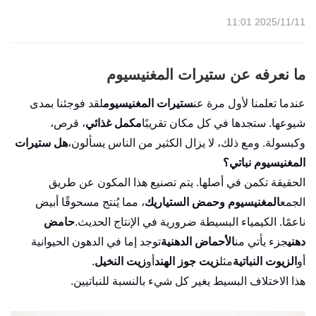
2025/11/11 11:01
ما نعرفه عن ستيرات المغنيسيوم
عندما تعلمنا لأول مرة عن
ستيرات المغنيسيوم
لقد فوجئنا بمدى
شيوعها. ستجدها في كل مكان تقريبًا
مكمل غذائي
، قرص،
وكبسولة. ومع ذلك، لا يزال الكثير من الناس يسألون،
هل ستيرات
المغنيسيوم نباتي؟
الحقيقة تكمن في أصلها. يتم تصنيع هذا المكون عن طريق
الجمع
المغنيسيوم وحمض الستياريك
، مما يُنتج مسحوقًا أبيض
ناعمًا. الكيمياء البسيطة ضرورية في الإنتاج الحديث.
حامض
دهني
جزء يأتي من
الأحماض الدهنية
توجد إما في الدهون الحيوانية
أو
الزيوت النباتية
مثل
زيت جوز الهند
أو
زيت النخيل
.
هذا الاختلاف البسيط يغير كل شيء بالنسبة للنباتيين.