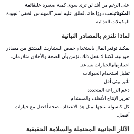
على الرغم من أنك لن ترى سوى كمية صغيرة على
قائمة
المكونات
يلعب دورًا هامًا. نُطلق عليه اسم "المهندس الخفي" لجودة
المكملات الغذائية.
لماذا نلتزم بالمصادر النباتية
يمكننا توفير المال باستخدام حمض الستياريك المشتق من مصادر
حيوانية، لكننا لا نفعل ذلك. نؤمن بأن الصحة والأخلاق متلازمان.
اختيار
نباتي
الخيارات تساعد:
تقليل استخدام الحيوانات
تأثير بيئي أقل
دعم الزراعة المتجددة
تعزيز الإنتاج الأنظف والمستدام
كل كبسولة ننتجها تمثل هذا الاعتقاد - صحة أفضل مع خيارات
أفضل.
الآثار الجانبية المحتملة والسلامة الحقيقية