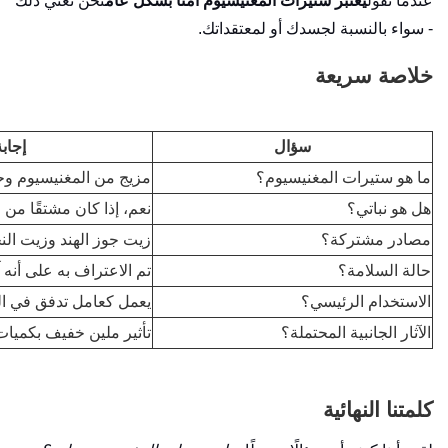
عندما نقول
يعتبر ستيرات المغنيسيوم آمنًا بشكل عام
نحن نعني ذلك
- سواء بالنسبة لجسدك أو لمعتقداتك.
خلاصة سريعة
سؤال
إجاب
ما هو ستيرات المغنيسيوم؟
مزيج من المغنيسيوم و
هل هو نباتي؟
نعم، إذا كان مشتقًا من ز
مصادر مشتركة؟
زيت جوز الهند وزيت الن
حالة السلامة؟
تم الاعتراف به على أنه آمن 
الاستخدام الرئيسي؟
يعمل كعامل تدفق في الم
الآثار الجانبية المحتملة؟
تأثير ملين خفيف بكميات
كلمتنا النهائية