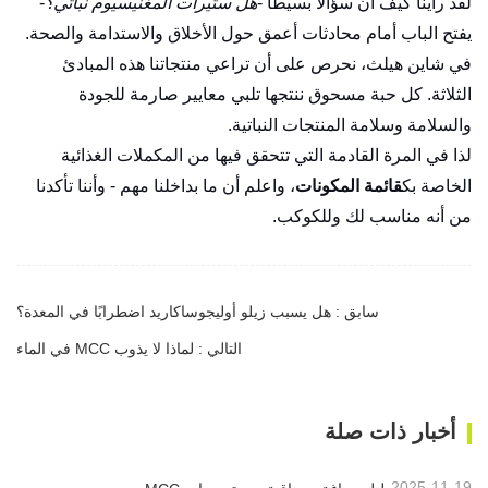
لقد رأينا كيف أن سؤالًا بسيطًا -
هل ستيرات المغنيسيوم نباتي؟
-
يفتح الباب أمام محادثات أعمق حول الأخلاق والاستدامة والصحة.
في شاين هيلث، نحرص على أن تراعي منتجاتنا هذه المبادئ
الثلاثة. كل حبة مسحوق ننتجها تلبي معايير صارمة للجودة
والسلامة وسلامة المنتجات النباتية.
لذا في المرة القادمة التي تتحقق فيها من المكملات الغذائية
الخاصة بك
قائمة المكونات
، واعلم أن ما بداخلنا مهم - وأننا تأكدنا
من أنه مناسب لك وللكوكب.
سابق : هل يسبب زيلو أوليجوساكاريد اضطرابًا في المعدة؟
التالي : لماذا لا يذوب MCC في الماء
أخبار ذات صلة
2025-11-19