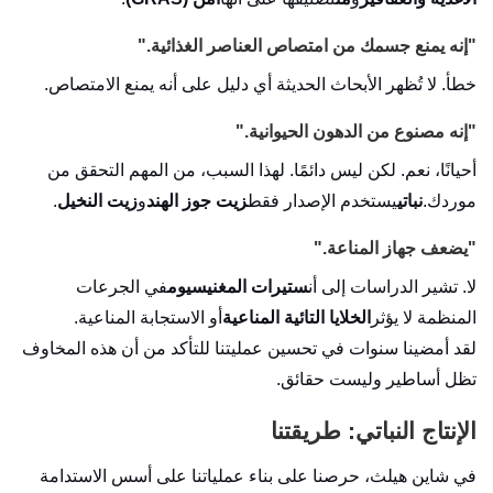
"إنه يمنع جسمك من امتصاص العناصر الغذائية."
خطأ. لا تُظهر الأبحاث الحديثة أي دليل على أنه يمنع الامتصاص.
"إنه مصنوع من الدهون الحيوانية."
أحيانًا، نعم. لكن ليس دائمًا. لهذا السبب، من المهم التحقق من
موردك.
نباتي
يستخدم الإصدار فقط
زيت جوز الهند
و
زيت النخيل
.
"يضعف جهاز المناعة."
لا. تشير الدراسات إلى أن
ستيرات المغنيسيوم
في الجرعات
المنظمة لا يؤثر
الخلايا التائية المناعية
أو الاستجابة المناعية.
لقد أمضينا سنوات في تحسين عمليتنا للتأكد من أن هذه المخاوف
تظل أساطير وليست حقائق.
الإنتاج النباتي: طريقتنا
في شاين هيلث، حرصنا على بناء عملياتنا على أسس الاستدامة