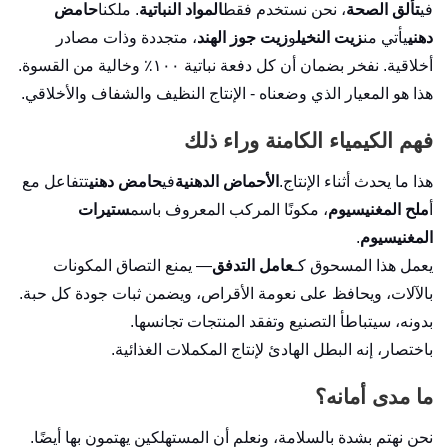
في
تألق الصحة
، نحن نستخدم فقط
المواد النباتية
. ملكنا
حامض
دهني
يأتي من
زيت النخيل
و
زيت جوز الهند
، متجددة وذات مصادر
أخلاقية. نفخر بضمان أن كل دفعة نباتية ١٠٠٪ وخالية من القسوة.
هذا هو المعيار الذي وضعناه - الإنتاج النظيف والشفاف والأخلاقي.
فهم الكيمياء الكامنة وراء ذلك
هذا ما يحدث أثناء الإنتاج.
الأحماض الدهنية
في
حامض دهني
تتفاعل مع
أ
ملح المغنيسيوم
، مكونًا المركب المعروف باسم
ستيرات
المغنيسيوم
.
يعمل هذا المسحوق كـ
عامل التدفق
— يمنع التصاق المكونات
بالآلات، ويحافظ على نعومة الأقراص، ويضمن ثبات جودة كل حبة.
بدونه، سيتباطأ التصنيع وتفقد المنتجات تجانسها.
باختصار، إنه البطل الهادئ لإنتاج المكملات الغذائية.
ما مدى أمانه؟
نحن نهتم بشدة بالسلامة، ونعلم أن المستهلكين يهتمون بها أيضًا.