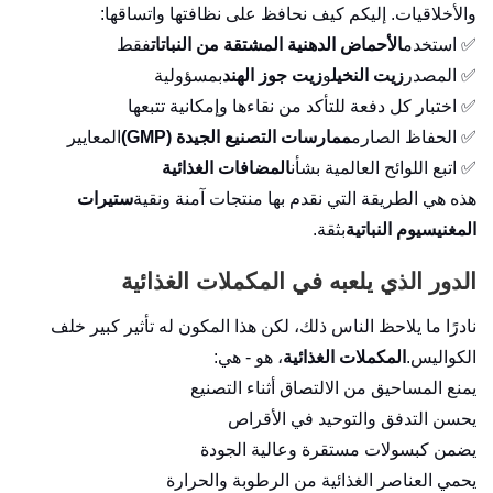
والأخلاقيات. إليكم كيف نحافظ على نظافتها واتساقها:
✅ استخدم
الأحماض الدهنية المشتقة من النباتات
فقط
✅ المصدر
زيت النخيل
و
زيت جوز الهند
بمسؤولية
✅ اختبار كل دفعة للتأكد من نقاءها وإمكانية تتبعها
✅ الحفاظ الصارم
ممارسات التصنيع الجيدة (GMP)
المعايير
✅ اتبع اللوائح العالمية بشأن
المضافات الغذائية
هذه هي الطريقة التي نقدم بها منتجات آمنة ونقية
ستيرات
المغنيسيوم النباتية
بثقة.
الدور الذي يلعبه في المكملات الغذائية
نادرًا ما يلاحظ الناس ذلك، لكن هذا المكون له تأثير كبير خلف
الكواليس.
المكملات الغذائية
، هو - هي:
يمنع المساحيق من الالتصاق أثناء التصنيع
يحسن التدفق والتوحيد في الأقراص
يضمن كبسولات مستقرة وعالية الجودة
يحمي العناصر الغذائية من الرطوبة والحرارة