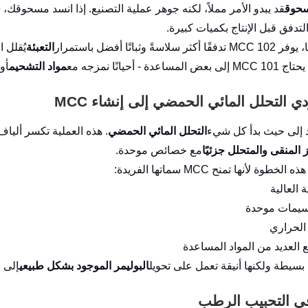
سحوق
قد يبدو الأمر مملاً، لكنه جوهر عملية التصنيع. إذا انسد مسحوقك،
لتدفق قبل الإنتاج بكميات كبيرة.
سلاسةً وثباتًا أفضل باستمرار
التعبئة
يُقلل 
اعدة - أحيانًا نمزجه مع
مواد التشحيم
أو
ي التحلل المائي الحمضي إلى إنشاء MCC
د إلى حيث بدأ كل شيء
التحلل المائي الحمضي
. هذه العملية تكسر ألياف
 المنقى والمتحلل جزئيًا
مع خصائص موحدة.
طوة لأنها تمنح MCC سماتها الفريدة:
 العالية
سيمات موحدة
 الحراري
 العديد من المواد المساعدة
 بسيطة ولكنها أنيقة تعمل على تحويل
البوليمر الموجود بشكل طبيعي
إلى م