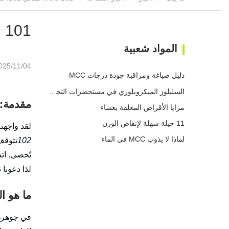
MCC 101 مقابل 102: ش
المواد شعبية
25/11/04 09:29
دليل صياغة ومراقبة جودة درجات MCC
السليلوز الميكروبلوري في مستحضرات التجميل
مقدمة: 
مزايا الأقراص المغلفة بغشاء
11 حيلة سهلة لإنقاص الوزن
لقد واجهن
لماذا لا يذوب MCC في الماء
102
تتوقف
تُحصى. ات
لذا دعونا 
ما هو ا
في جوهره