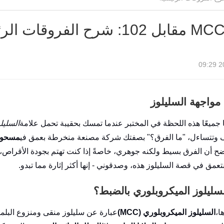
رح الفروقات الرئيسية
20
مواجهة السليلوز
ا جميعًا هذه اللحظة في المختبر عندما تمسك بحقيبة تحمل علامة
السليلو
 وتتساءل، "ما الفرق؟" بصفتك شركة مصنعة منخرطة بعمق في
مسحوق 
ضح أن الفرق بسيط ولكنه جوهري، خاصةً إذا كنت تهتم بجودة الأقراص، 
نتعمق في قصة السليلوز هذه، وصدقوني - إنها أكثر إثارة مما تبدو.
لسليلوز الميكروبلوري بالضبط؟
ا،
السليلوز الميكروبلوري (MCC)
عبارة عن سليلوز منقى ومنزوع البلمر