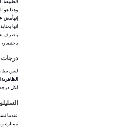
الطبيعة، 
وهذا هو ال
إنه
أبيض
,
عد
انها بمثابة
ع
يتصرف بش
باختصار، MCC هو عبارة عن بوليمر طبيعي يجعل الحياة أسهل بالنسبة لصانعي المركبات في كل مكان.
درجات ا
ليس نظام MCC واحدًا يناسب الجميع. فهو متوفر بدرجات مختلفة ب
الظاهرية
ا
لكل درجة 
السليلوز المي
عندما نست
ممتازة وس