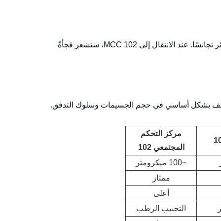
الحبيبات الأكبر تعني انقطاعات تدفق أقل، وأداءً أكثر سلاسةً للمعدات، ومزيجًا أكثر تجانسًا. عند الانتقال إلى MCC 102، ستشعر فجأةً
لف بشكل أساسي في حجم الجسيمات وسلوك التدفق.
مركز التحكم
المجتمعي 102
~100 ميكرومتر
ممتاز
أعلى
التحبيب الرطب