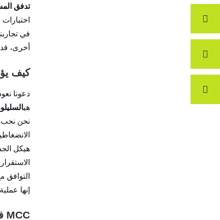
تدفق الم
اختبارات ا
في تجاربنا، يوفر MCC 102 تدفقًا أكثر 
أخرى، قد يحتاج MCC 101 إلى بعض المس
كيف يؤد
دعونا نعو
هي
السليلوز
نحن نحب هذه الخ
الانضغاطية
هيكل الج
الاستقرار
التوافق مع
إنها عملية
MCC في التحبيب الرطب