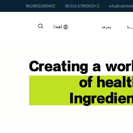
8619953188045
+86-531-67883910
info@sdshine
لغة
 بنا
معرفة