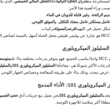
المستخرجة من
جدران الخلايا النباتية
خلال
التحلل المائي الحمضي
، الذي يك
سبب وراء أهمية هذا الأمر:
يم الرائحة
، و
غير قابلة للذوبان في الماء
.
امل يستكثر
,
عامل مضاد للتكتل
، و
الموثق اللوحي
.
كل جميل في كليهما
قرص
و
كبسولة
تركيبات.
لسليلوز الميكروبلوري
ناءً على
متوسط 
لدرجات الأكثر شيوعًا هي -مفاجأة!-
السليلوز الميكروبلوري 101
و
السليلو
غرض محدد، وذلك بناءً على طريقة المعالجة وخصائص الجهاز اللوحي ا
كروبلوري 101: الأداء المدمج
خدم
السليلوز الميكروبلوري 101
نحن نعمل مع جزيئات أدق.
حجم الجسيم
طحًا أكثر سلاسة للأجهزة اللوحية.