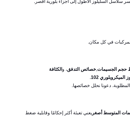
سر سلاسل السليلوز الأطول إلى أجزاء بلورية أقصر.
​​حجم الجسيمات
,
خصائص التدفق
، و
الكثافة
ز الميكروبلوري 102
.
لمطلوبة. دعونا نحلل خصائصها.
ات المتوسط ​​أصغر
يعني تعبئة أكثر إحكامًا وقابلية ضغط