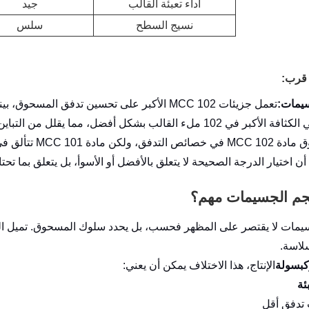
أداء تعبئة القالب
جيد
نسيج السطح
سلس
قرب:
يمات:
تعمل جزيئات MCC 102 الأكبر على تحسين تدفق المسحوق، بينما تعمل جزيئات MCC 101 الأصغر على تعزيز الاكتناز.
الأكبر في 102 ملء القالب بشكل أفضل، مما يقلل من التباين في وزن الجهاز اللوحي.
صائص التدفق، ولكن مادة MCC 101 تتألق في قوة الضغط.
 أن اختيار الدرجة الصحيحة لا يتعلق بالأفضل أو الأسوأ، بل يتعلق بما تحت
جم الجسيمات مهم؟
مات لا يقتصر على المظهر فحسب، بل يحدد سلوك المسحوق. تميل الجس
سلاسة.
بسولة
الإنتاج، هذا الاختلاف يمكن أن يعني:
ئة
تدفق أقل