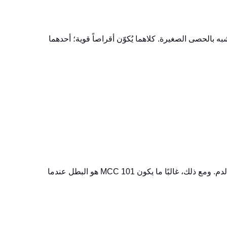
ً ما يمزح مهندسونا قائلين إن MCC 101 أشبه بالرمل الناعم، وMCC 102 أشبه بالحصى الصغيرة. كلاهما يُكوّن أقراصاً قوية؛ أحدهما
عند تركيب المكملات الغذائية، عادةً ما يكون MCC 102 هو الرائد لتحسين تدفق الدم. ومع ذلك، غالبًا ما يكون MCC 101 هو البطل عندما