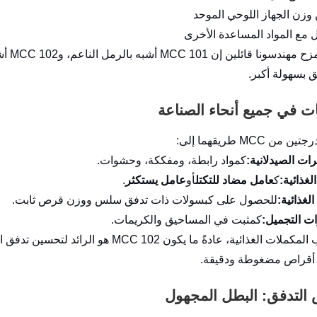
 وزن الجهاز اللوحي الموحد
مع المواد المساعدة الأخرى
كثيرا
 بسهولة أكبر.
ات في جميع أنحاء الصناعة
من MCC طريقهما إلى:
ت الصيدلانية:
كمواد رابطة، ومفككة، وحشوات.
لغذائية:
ك
عامل مضاد للتكتل
أو
عامل يستكثر
.
لغذائية:
للحصول على كبسولات ذات تدفق سلس ووزن قرص ثابت.
 التجميل:
كمثبت في المساحيق والكريمات.
 أقراص مضغوطة ودقيقة.
التدفق: البطل المجهول