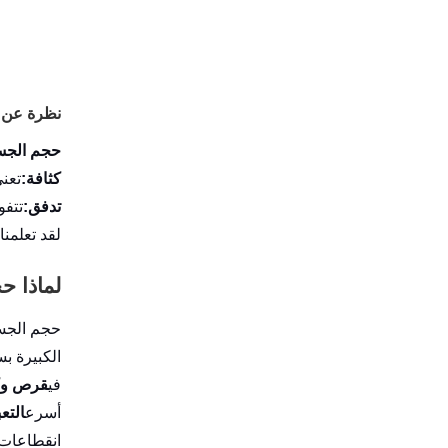
نظرة عن 
حجم الجس
كثافة:
تعني الكثافة 
تدفق:
تتفوق مادة MCC 102 في خ
لقد تعلمنا
لماذا ح
حجم الجسي
الكبيرة ب
في
قرص وك
أسرع
التعب
انقطاعات 