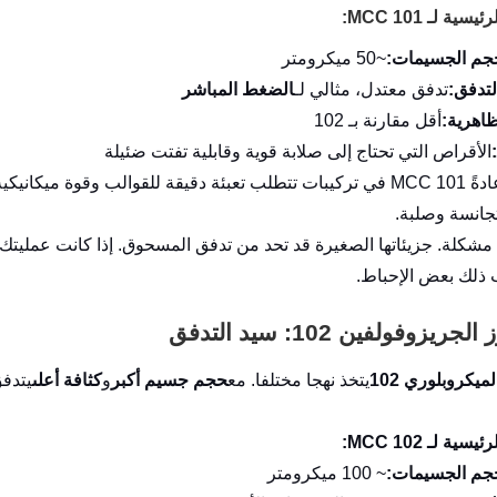
ية لـ MCC 101:
حجم الجسيمات:
~50 ميكرومتر
تدفق:
تدفق معتدل، مثالي لـ
الضغط المباشر
ظاهرية:
أقل مقارنة بـ 102
الأقراص التي تحتاج إلى صلابة قوية وقابلية تفتت ضئيلة
نستخدم عادةً MCC 101 في تركيبات تتطلب تعبئة دقيقة للقوالب وقوة 
تجانسة وصلبة.
مشكلة. جزيئاتها الصغيرة قد تحد من تدفق المسحوق. إذا كانت عمليتك تع
ذلك بعض الإحباط.
ريزوفولفين 102: سيد التدفق
ميكروبلوري 102
يتخذ نهجا مختلفا. مع
حجم جسيم أكبر
و
كثافة أعلى
يتدفق
ية لـ MCC 102:
حجم الجسيمات:
~ 100 ميكرومتر