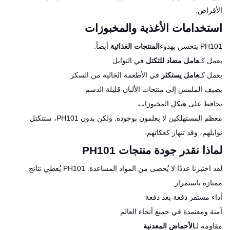
الأقراص.
استخدامات الأغذية والمخبوزات
PH101 يتحسن بهدوء
المنتجات الغذائية
أيضاً.
يعمل كـ
عامل مضاد للتكتل
في التوابل
يعمل كـ
عامل يستكثر
في الأطعمة الخالية من السكر
يضيف الملمس إلى منتجات الألبان قليلة الدسم
يحافظ على هيكل المخبوزات
معظم المستهلكين لا يعلمون بوجوده. ولكن بدون PH101، ستتكتل
توابلهم، وقد تنهار كعكاتهم.
لماذا نقدر جودة منتجات PH101
لقد اختبرنا عددًا لا يُحصى من المواد المساعدة. PH101 يُعطي نتائج
ممتازة باستمرار.
أداء مستقر دفعة بعد دفعة
آمنة ومعتمدة في جميع أنحاء العالم
مقاومة لـ
الأحماض المعدنية