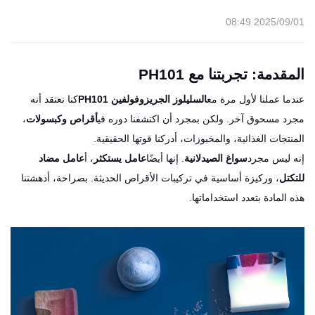
2025/09/01 08:49
المقدمة: تجربتنا مع PH101
عندما عملنا لأول مرة مع
السليلوز الجريزوفولفين PH101
كنا نعتقد أنه
مجرد مسحوق آخر. ولكن بمجرد أن اكتشفنا دوره في
أقراص وكبسولات
،
المنتجات الغذائية، والمخبوزات، أدركنا قوتها الحقيقية.
إنه ليس مجرد
سواغ الصيدلانية
. إنها أيضًا
عامل يستكثر
، أ
عامل مضاد
للتكتل
، وركيزة أساسية في تركيبات الأقراص الحديثة. بصراحة، أدهشتنا
هذه المادة بتعدد استخداماتها.