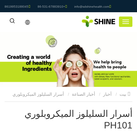
8619953188045
+86-531-67883910
info@sdshinehealth.com
بيت
أخبار
أخبار الصناعة
أسرار السليلوز الميكروبلوري
PH101
أسرار السليلوز الميكروبلوري
PH101