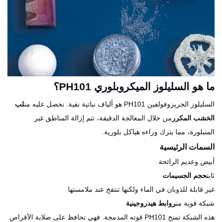
ما هو السليلوز الميكروبلوري PH101؟
السليلوز الجريزوفولفين PH101 هو ألياف نباتية نقية. نحصل عليه من
لب
الخشب المكرر
من خلال المعالجة الدقيقة، تتم إزالة المناطق غير
المتبلورة، مما يترك وراءه هياكل بلورية.
السمات الرئيسية
أبيض وعديم الرائحة
ثابت
حجم الجسيمات
غير قابلة للذوبان في الماء ولكنها تنتفخ عند ملامستها
شبكة قوية من
روابط هيدروجينية
هذه الشبكة تمنح PH101 قوته المدمجة. فهي تحافظ على صلابة الأقراص