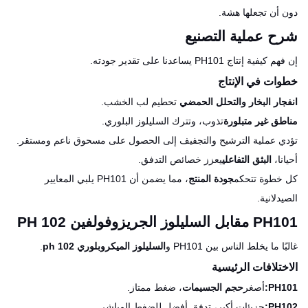
دون أن تجعلها هشة.
شرح عملية التصنيع
إن فهم كيفية إنتاج PH101 يساعدنا على تقدير جودته.
خطوات في الإنتاج
انفجار البخار والتحلل الحمضي
تحطيم لب الخشب.
مناطق غير متبلورة
تذوب، وتترك السليلوز البلوري.
تؤدي عملية الترشيح والتجفيف إلى الحصول على مسحوق ناعم ومستقر.
أحيانا،
البثق التفاعلي
يعزز خصائص التدفق.
كل خطوة تتحكم
جودة المنتج
، مما يضمن أن PH101 يلبي المعايير
الصيدلانية.
PH101 مقابل السليلوز الجريزوفولفين PH 102
غالبًا ما يخلط الناس بين PH101 و
السليلوز الميكروبلوري ph 102
.
الاختلافات الرئيسية
PH101:
أصغر
حجم الجسيمات
، ضغط ممتاز.
PH102:
جزيئات أكبر، تدفق أفضل للضغط المباشر.