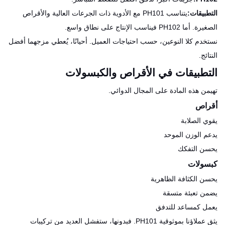
التطبيقات:
يتناسب PH101 مع الأدوية ذات الجرعات العالية والأقراص
الصغيرة. أما PH102 فيناسب الإنتاج على نطاق واسع.
نستخدم كلا النوعين، حسب احتياجات العميل. أحيانًا، يُعطي مزجهما أفضل
النتائج.
التطبيقات في الأقراص والكبسولات
تهيمن هذه المادة على المجال الدوائي.
أقراص
يقوي الصلابة
يدعم الوزن الموحد
يحسن التفكك
كبسولات
يحسن الكثافة الظاهرية
يضمن تعبئة متسقة
يعمل كمساعد للتدفق
يثق عملاؤنا بموثوقية PH101. فبدونها، ستفشل العديد من تركيبات