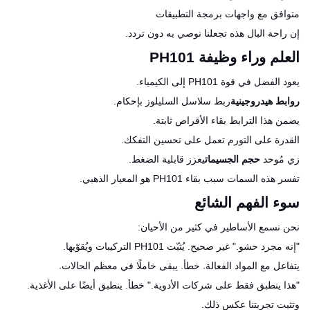
متوافق مع واجهات برمجة التطبيقات
إن راحة البال هذه تجعلنا نوصي به دون تردد.
العلم وراء وظيفة PH101
يعود الفضل في قوة PH101 إلى الكيمياء.
روابط هيدروجينية
ربط سلاسل السليلوز بإحكام.
يضمن هذا الترابط بقاء الأقراص ثابتة.
القدرة على التورم تعمل على تحسين التفكك.
زي مُوحد
حجم الجسيمات
يعزز قابلية الضغط.
تفسر هذه السمات سبب بقاء PH101 هو المعيار الذهبي.
سوء الفهم الشائع
نحن نسمع الأساطير في كثير من الأحيان:
"إنه مجرد حشو." غير صحيح. يُثبّت PH101 التركيبات ويُقوّيها.
يتفاعل مع المواد الفعالة. خطأ. يبقى خاملًا في معظم الحالات.
"هذا ينطبق فقط على شركات الأدوية." خطأ. ينطبق أيضًا على الأغذية.
وتثبت تجربتنا عكس ذلك.