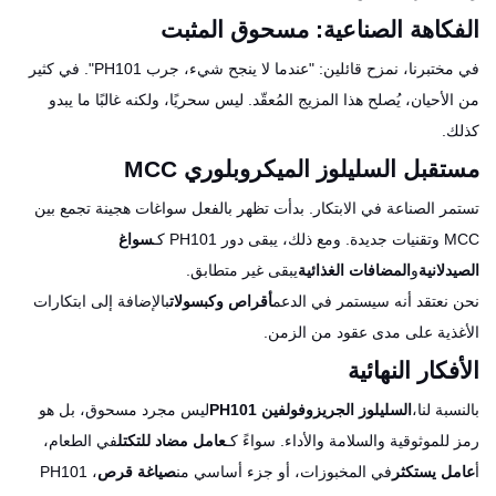
الفكاهة الصناعية: مسحوق المثبت
في مختبرنا، نمزح قائلين: "عندما لا ينجح شيء، جرب PH101". في كثير
من الأحيان، يُصلح هذا المزيج المُعقّد. ليس سحريًا، ولكنه غالبًا ما يبدو
كذلك.
مستقبل السليلوز الميكروبلوري MCC
تستمر الصناعة في الابتكار. بدأت تظهر بالفعل سواغات هجينة تجمع بين
MCC وتقنيات جديدة. ومع ذلك، يبقى دور PH101 كـ
سواغ
الصيدلانية
و
المضافات الغذائية
يبقى غير متطابق.
نحن نعتقد أنه سيستمر في الدعم
أقراص وكبسولات
بالإضافة إلى ابتكارات
الأغذية على مدى عقود من الزمن.
الأفكار النهائية
بالنسبة لنا،
السليلوز الجريزوفولفين PH101
ليس مجرد مسحوق، بل هو
رمز للموثوقية والسلامة والأداء. سواءً كـ
عامل مضاد للتكتل
في الطعام،
أ
عامل يستكثر
في المخبوزات، أو جزء أساسي من
صياغة قرص
، PH101