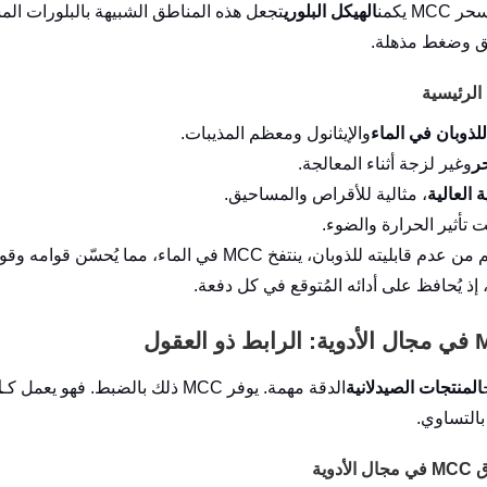
M يكمن
الهيكل البلوري
تجعل هذه المناطق الشبيهة بالبلورات الم
ق وضغط مذهلة.
لرئيسية
للذوبان في الماء
والإيثانول ومعظم المذيبات.
حر
وغير لزجة أثناء المعالجة.
 العالية
، مثالية للأقراص والمساحيق.
 تأثير الحرارة والضوء.
على الرغم من عدم قابليته للذوبان، ينتفخ MCC في ا
، إذ يُحافظ على أدائه المُتوقع في كل دفعة.
المنتجات الصيدلانية
الدقة مهمة. يوفر MCC ذلك بالضبط. فهو يعمل كـ
ا
بالتساوي.
أدوية