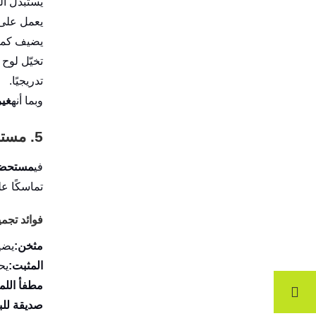
يستبدل ال
يعمل على 
يضيف كميا
تدريجيًا.
وبما أنه
غير
5. مستحضرات التجميل والعناية الشخصية: الجمال يلتقي بالعلم
في
مستحضرا
تماسكًا عل
فوائد تجمي
مثخن:
يضي
المثبت:
يح
مطفأ اللم
صديقة للبي