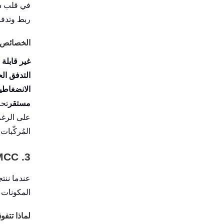
في قلب سحر CC
ربط وتدف
الخصائص ا
غير قابلة 
التدفق ال
الانضغاطية
مستقر
تحت
المُركّبات
3. MCC في مجال الأدوية: الرابط ذو العقول
عندما ننتج
المكونات 
لماذا تتفوق MCC في مجال ال