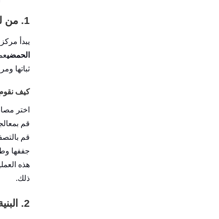
1. من لب الخشب إلى مسحوق العجائب
يبدأ مركز 
الحمضي
ثباتها ومرو
كيف نقوم بإ
اختر مصاد
قم بمعالج
قم بالتصف
جففها وطح
هذه العملي
ذلك.
2. البنية البلورية: صغيرة ولكنها قوية