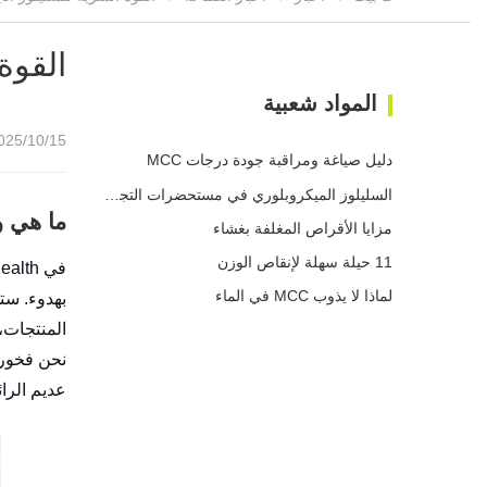
القوة
المواد شعبية
25/10/15 13:39
دليل صياغة ومراقبة جودة درجات MCC
السليلوز الميكروبلوري في مستحضرات التجميل
ما هي و
مزايا الأقراص المغلفة بغشاء
11 حيلة سهلة لإنقاص الوزن
في Shine Health، غالبًا ما نبتسم عندما يسألنا شخص ما،
لماذا لا يذوب MCC في الماء
بهدوء. ست
المنتجات، 
نحن فخورو
عديم الرائ