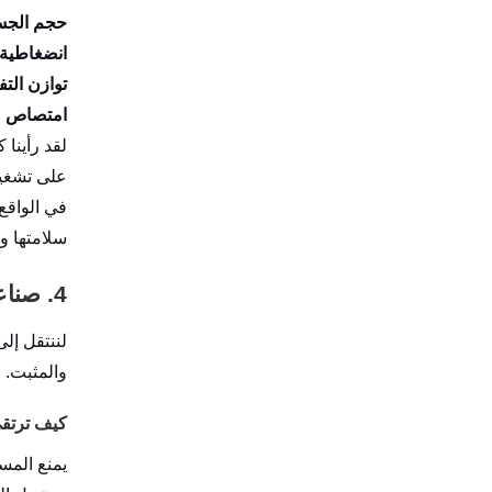
حجم الجس
انضغاطية 
توازن التف
امتصاص م
لقد رأينا ك
على تشغيل
في الواقع
سلامتها و
4. صناعة الأغذية: الملمس، الطعم، والإغراء
لننتقل إلى الطعام. هنا، يتولى CC
والمثبت.
كيف ترتقي مؤسسة 
يمنع المس