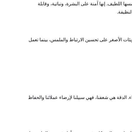
مع علامات تجارية متخصصة في مستحضرات التجميل تُحبّ MCC لملمسها اللطيف. إنها آمنة على البشرة، ونباتية، وقابلة
النظيفة.
ئات الأصغر على تحسين الارتباط والملمس، بينما تعمل
داء. الدقة هي شغفنا، فهي سبيلنا لإرضاء عملائنا والحفاظ