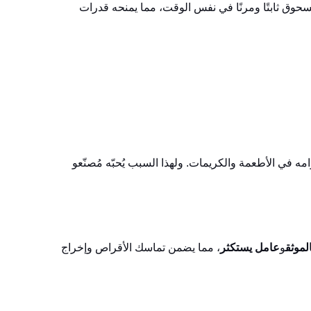
سحوق ثابتًا ومرنًا في نفس الوقت، مما يمنحه قدرات
لماء، مما يُحسّن قوامه وقوامه في الأطعمة والكريمات. ولهذا السبب يُحبّه مُصنّعو
لموثق
و
عامل يستكثر
، مما يضمن تماسك الأقراص وإخراج