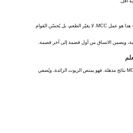
 أقل.
تخيّل لوح بروتين مطاطيًا دون لزج، أو مشروبًا بودرة يمتزج بسلاسة في كل مرة - هذا هو عمل MCC. لا يغيّر الطعم، بل يُحسّن القوام
طبة، ويضمن الاتساق من أول قضمة إلى آخر قضمة.
في تطبيقات العناية بالبشرة، يُحدث MCC نتائج مذهلة. فهو يمتص الزيوت الزائدة، ويُضفي