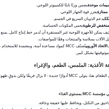
يمات موحدة
يضمن وزنًا ثابتًا للكمبيوتر اللوحي.
ممتازة
يعزز قوة الجهاز اللوحي.
كك
يدعم الذوبان السريع في الجسم.
نخفض للرطوبة
يحمي المكونات الحساسة.
يف يمكن للأجهزة اللوحية غير المستقرة أن تُدمر خط إنتاج كامل. يمنع نظام MCC هذه ا
 الآلات بسلاسة والمنتجات وفقًا للمواصفات.
،
الاتحاد الأوروبي
تُصنّف MCC كمواد مساعدة آمنة، ومعتمدة للاست
موثوقيتها بشكل كبير.
M أدوارًا جديدة - لا يزال فريقًا ولكن بذوقٍ طهويٍّ رفيع. يُستخدم كـ
MCC بمستوى الغذاء
احيق من التكتل، ويحافظ عليها خفيفة وجافة.