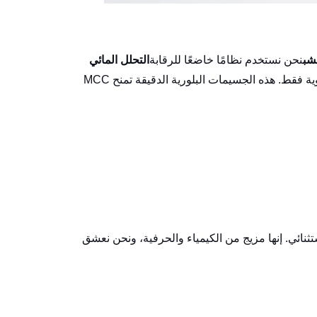
شب
نحن نستخدم نظامًا خاضعًا للرقابة
التحلل المائي
عملية لإزالة مناطق السليلوز غير المتبلورة، مع ترك المناطق البلورية القوية فقط. هذه الجسيمات البلورية الدقيقة تمنح MCC
ستثنائي. إنها مزيج من الكيمياء والحرفية، ونحن نعشق