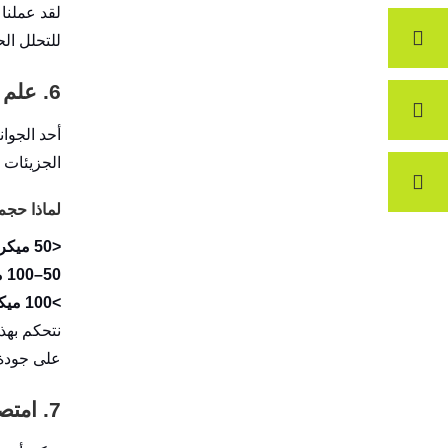
للتحلل الح
6. علم حجم الجسيمات والأداء
أحد الجوانب ال
الجزيئات ا
لماذا حج
<50 ميكرومتر:
50–100 ميكرومتر:
>100 ميكرومتر:
نتحكم بهذه
على جودة ث
7. امتصاص الرطوبة والاستقرار