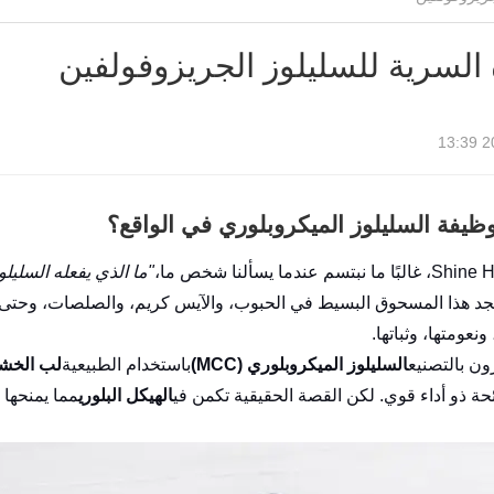
 السرية للسليلوز الجريزوفولفين
20
ظيفة السليلوز الميكروبلوري في الواقع؟
"ما الذي يفعله السليل
جد هذا المسحوق البسيط في الحبوب، والآيس كريم، والصلصات، وحتى ك
ونعومتها، وثباتها.
ن بالتصنيع
السليلوز الميكروبلوري (MCC)
باستخدام الطبيعية
لب الخشب
حة ذو أداء قوي. لكن القصة الحقيقية تكمن في
الهيكل البلوري
مما يمنحها 