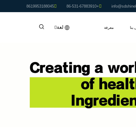
8619953188045
+86-531-67883910
info@sdshine
لغة
 بنا
معرفة