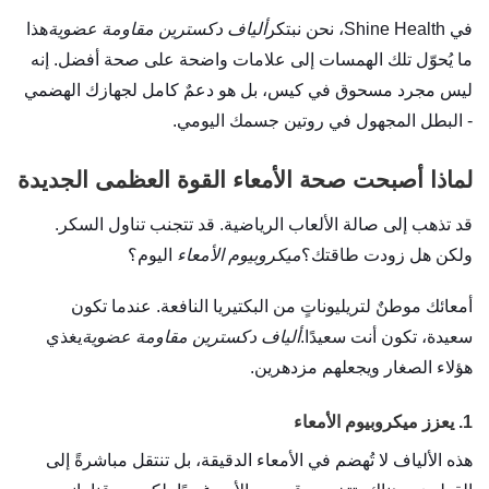
في Shine Health، نحن نبتكر
ألياف دكسترين مقاومة عضوية
هذا
ما يُحوّل تلك الهمسات إلى علامات واضحة على صحة أفضل. إنه
ليس مجرد مسحوق في كيس، بل هو دعمٌ كامل لجهازك الهضمي
- البطل المجهول في روتين جسمك اليومي.
لماذا أصبحت صحة الأمعاء القوة العظمى الجديدة
قد تذهب إلى صالة الألعاب الرياضية. قد تتجنب تناول السكر.
ولكن هل زودت طاقتك؟
ميكروبيوم الأمعاء
اليوم؟
أمعائك موطنٌ لتريليوناتٍ من البكتيريا النافعة. عندما تكون
سعيدة، تكون أنت سعيدًا.
ألياف دكسترين مقاومة عضوية
يغذي
هؤلاء الصغار ويجعلهم مزدهرين.
1. يعزز ميكروبيوم الأمعاء
هذه الألياف لا تُهضم في الأمعاء الدقيقة، بل تنتقل مباشرةً إلى