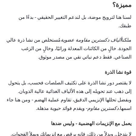
مميزة؟
لسنا هنا لترويج موضة، بل لندعم التغيير الحقيقي - بدءًا من
طبقك.
ملكنا
ألياف دكسترين مقاومة عضوية
مُستخلص من نشا ذرة عالي
الجودة. خالٍ من الكائنات المعدلة وراثيًا، وخالٍ من الزغب
الصناعي. فقط دعم نباتي نقي من مصدر موثوق.
قوة نشا الذرة
لا يقتصر دور نشا الذرة على تكثيف الصلصات فحسب، بل يتحول
إلى ذهب عند تحويله إلى هذه الألياف الغذائية عالية الذوبان.
وبفضل تحللها الإنزيمي الدقيق، تقاوم عملية الهضم - ومن هنا جاء
اسمها.
دكسترين مقاوم
- ويقدم فوائد حيوية مذهلة.
يعمل مع الإنزيمات الهضمية - وليس ضدها
لا يتدخل. وبدلاً من ذلك، فإنه يرقص مع إنزيماتك ويملأ الفجوات.