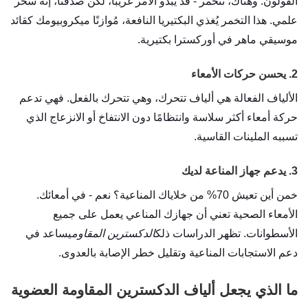
القولون. وهناك، تتخمر - قد يبدو الأمر غريبًا، لكن صدقنا، إنه سحر
علمي. هذا التخمر يُغذي البكتيريا النافعة، مُوازنًا ميكروبيومك كقائد
موسيقي ماهر في أوركسترا بكتيرية.
2. يحسن حركات الأمعاء
الألياف الفعالة هي ألياف تتحرك، وهي تتحرك بالفعل. فهي تدعم
حركة أمعاء أكثر سلاسة وانتظامًا دون الانتفاخ أو الانزعاج الذي
تسببه الملينات القاسية.
3. يدعم جهاز المناعة لديك
خمن أين تعيش 70% من خلاياك المناعية؟ نعم - في أمعائك.
الأمعاء الصحية تعني أن جهازك المناعي يعمل على جميع
الأسطوانات. تظهر الدراسات ذلك
الدكسترين المقاوم
يساعد في
دعم الاستجابات المناعية وتقليل خطر الإصابة بالعدوى.
ما الذي يجعل ألياف الدكسترين المقاومة العضوية