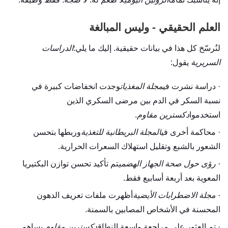
العلم الحقيقي - وليس المبالغة
لنُرسّخ كل هذا في بيانات حقيقية. إليك ما يلي:
الدراسات
السريرية
يقول:
· دراسة نشرت في
مجلة المغذيات
وجدت انخفاضات كبيرة في
نسبة السكر في الدم بين مرضى السكري الذين
استخدموا
دكسترين مقاوم
.
· محاكمة أخرى في
المجلة البريطانية للتغذية
وربطها بتحسن
الشعور بالشبع وتقليل استهلاك السعرات الحرارية.
·
رؤى حول صحة الجهاز الهضمي
تم تأكيد تحسن توازن البكتيريا
المعوية بعد أربعة أسابيع فقط.
·
مجلة الاضطرابات الأيضية
أظهرت ملفات تعريف الدهون
المحسنة في الأشخاص المصابين بالسمنة.
· تم العثور على مراجعة واسعة النطاق
دكسترين مقاوم
يساهم