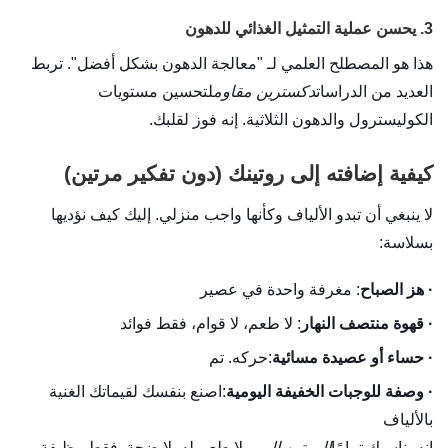
3. يحسن عملية التمثيل الغذائي للدهون
هذا هو المصطلح العلمي لـ "معالجة الدهون بشكل أفضل". تربط
العديد من الدراسات
دكسترين مقاوم
لتحسين مستويات
الكوليسترول والدهون الثلاثية. إنه فوز لقلبك.
كيفية إضافته إلى روتينك (دون تفكير مرتين)
لا ينبغي أن تبدو الألياف وكأنها واجب منزلي. إليك كيف نؤديها
بسلاسة:
·
هز الصباح
: مغرفة واحدة في عصير
·
قهوة منتصف النهار
: لا طعم، لا قوام، فقط فوائد
·
حساء أو عصيدة مسائية
:حركه. تم
·
وصفة للوجبات الخفيفة اليومية
:اصنع بنفسك لقيماتك الغنية
بالألياف
إنه يناسبك تمامًا
الروتين اليومي
لا طعم له. لا ضجة. فقط وظيفة.