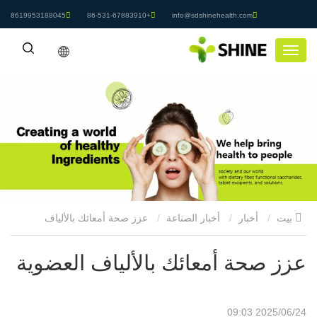
8619953188045
+86-531-67883910
info@sdshinehealth.com
بيت
أخبار
أخبار الصناعة
عزز صحة أمعائك بالألياف
العضوية
عزز صحة أمعائك بالألياف العضوية
2025/06/24 09:03