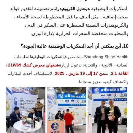
السكريات الوظيفية هي
تم تصميمه لتقديم فوائد
تعديل الكربوهيدرات
صحية إضافية ، مثل ألياف ما قبل المخطوطة لصحة الأمعاء ،
والكربوهيدرات البطيئة للسيطرة على السكر في الدم ،
والمحليات منخفضة السعرات الحرارية لإدارة الوزن.
10. أين يمكنني أن أجد السكريات الوظيفية عالية الجودة؟
Shandong Shine Health متخصص في
السكريات الوظيفية
للتطبيقات
الغذائية ، الأدوية ، والتغذية. ندعوك لزيارة
شنغهاي معرض كشك 21W69 ،
القاعة 2.1
، من
من 17 إلى 19 مارس ، 2025
، لاستكشاف أحدث ابتكاراتنا
واكتشاف كيفية تعزيز منتجاتنا.