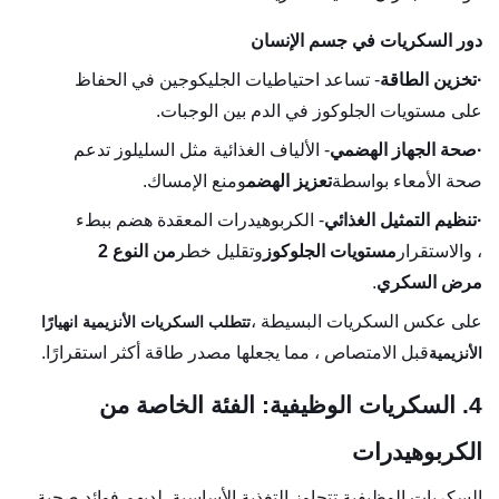
دور السكريات في جسم الإنسان
·
تخزين الطاقة
- تساعد احتياطيات الجليكوجين في الحفاظ
على مستويات الجلوكوز في الدم بين الوجبات.
·
صحة الجهاز الهضمي
- الألياف الغذائية مثل السليلوز تدعم
صحة الأمعاء بواسطة
تعزيز الهضم
ومنع الإمساك.
·
تنظيم التمثيل الغذائي
- الكربوهيدرات المعقدة هضم ببطء
، والاستقرار
مستويات الجلوكوز
وتقليل خطر
من النوع 2
مرض السكري
.
على عكس السكريات البسيطة ،
تتطلب السكريات الأنزيمية انهيارًا
قبل الامتصاص ، مما يجعلها مصدر طاقة أكثر استقرارًا.
الأنزيمية
4. السكريات الوظيفية: الفئة الخاصة من
الكربوهيدرات
السكريات الوظيفية تتجاوز التغذية الأساسية. لديهم فوائد صحية