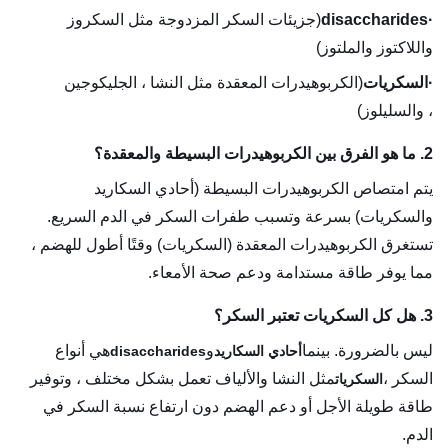
·
disaccharides
(جزيئات السكر المزدوجة مثل السكروز
واللاكتوز والملتوز)
·
السكريات
(الكربوهيدرات المعقدة مثل النشا ، الجليكوجين
، والسليلوز)
2. ما هو الفرق بين الكربوهيدرات البسيطة والمعقدة؟
يتم امتصاص الكربوهيدرات البسيطة (أحادي السكاريد
والسكريات) بسرعة وتسبب طفرات السكر في الدم السريع.
تستغرق الكربوهيدرات المعقدة (السكريات) وقتًا أطول للهضم ،
مما يوفر طاقة مستدامة ودعم صحة الأمعاء.
3. هل كل السكريات تعتبر السكر؟
ليس بالضرورة. بينما
و
هي أنواع
أحادي السكاريد
disaccharides
السكر ،
مثل النشا والألياف تعمل بشكل مختلف ، وتوفير
السكريات
طاقة طويلة الأجل أو دعم الهضم دون ارتفاع نسبة السكر في
الدم.