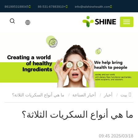
8619953188045
+86-531-67883910
info@sdshinehealth.com
بيت
أخبار
أخبار الصناعة
ما هي أنواع السكريات الثلاثة؟
ما هي أنواع السكريات الثلاثة؟
2025/03/18 09:45