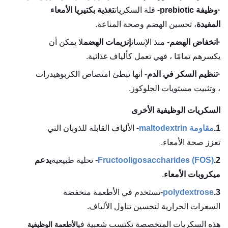
·
وظيفة prebiotic
- قلة السكريات
تغذية بكتيريا الأمعاء
المفيدة
، تحسين الهضم وصحة المناعة.
·
انخفاض الهضم
- منذ الإنسان
إنزيمات الهضم
لا يمكن أن
يكسرهم تمامًا ، فهي تعمل كألياف غذائية.
·
تنظيم السكر في الدم
- أنها تبطئ امتصاص الكربوهيدرات
، وتثبيت مستويات الجلوكوز.
السكريات الوظيفية الأخرى
1.
مقاومة maltodextrin
- الألياف القابلة للذوبان التي
تعزز صحة الأمعاء.
2.
Fructooligosaccharides (FOS)
- تحلية طبيعية
يدعم
ميكروبات الأمعاء
.
3.
polydextrose
-تستخدم في الأطعمة منخفضة
السعرات الحرارية لتحسين تناول الألياف.
هذه السكريات المتخصصة تكتسب شعبية في
الأطعمة الوظيفية