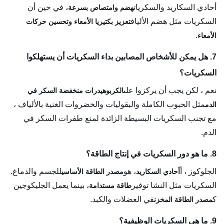
أحادي السكاريد والسكريات
، في حين أن
هضم وامتصاص بسرعة
السكريات مثل هضم الألياف
تعزيز بكتيريا الأمعاء وتحسين حركات
.
الأمعاء
7. هل يمكن للأشخاص المصابين بداء السكريات أن يستهلكوا
السكريات؟
نعم ، لكن يجب أن يركزوا على
الكربوهيدرات منخفضة السكر في
مثل الحبوب الكاملة والبقوليات والخضروات الغنية بالألياف ،
الدم
مع تجنب السكريات البسيطة الزائدة لمنع طفرات السكر في
الدم.
8. ما هو دور السكريات في إنتاج الطاقة؟
الجلوكوز ، أ
، هو
للجسم والدماغ.
أحادي السكاريد
مصدر الطاقة الأساسي
السكريات مثل النشا توفير
، بينما يعمل الجليكوجين
طاقة مستدامة
ك
في العضلات والكبد.
مصدر الطاقة المخزن
9. ما هي السكريات الوظيفية؟