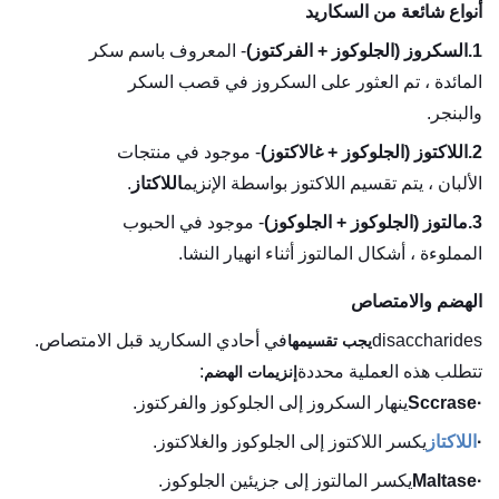
أنواع شائعة من السكاريد
1.
السكروز (الجلوكوز + الفركتوز)
- المعروف باسم سكر
المائدة ، تم العثور على السكروز في قصب السكر
والبنجر.
2.
اللاكتوز (الجلوكوز + غالاكتوز)
- موجود في منتجات
الألبان ، يتم تقسيم اللاكتوز بواسطة الإنزيم
اللاكتاز
.
3.
مالتوز (الجلوكوز + الجلوكوز)
- موجود في الحبوب
المملوءة ، أشكال المالتوز أثناء انهيار النشا.
الهضم والامتصاص
disaccharides
في أحادي السكاريد قبل الامتصاص.
يجب تقسيمها
تتطلب هذه العملية محددة
:
إنزيمات الهضم
·
Sccrase
ينهار السكروز إلى الجلوكوز والفركتوز.
·
اللاكتاز
يكسر اللاكتوز إلى الجلوكوز والغلاكتوز.
·
Maltase
يكسر المالتوز إلى جزيئين الجلوكوز.