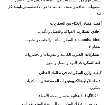
يساعد فهم دور السكريات في النظام الغذائي على تحسين
مستويات الطاقة والصحة العامة. ها هي الأفضل
لكل
مصادر طبيعية
فئة:
أفضل مصادر الغذاء من السكريات
·
أحادي السكاريد
- الفواكه والعسل والألبان.
·
disaccharides
- السكر المائدة والحليب والحبوب
المملوءة.
·
السكريات
- الحبوب الكاملة والبقوليات والخضروات.
·
قلة السكريات
- الثوم والبصل والموز.
كيفية توازن السكريات في نظامك الغذائي
إعطاء الأولوية
الكربوهيدرات المعقدة
على السكريات
المكررة.
· أَدْخَل
الألياف الغذائية
لتحسين صحة الأمعاء.
· الحد من استهلاك السكريات البسيطة إلى
منع طفرات