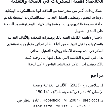
الخلاصة: أهمية السكريات في الصحة والتغذية
السكاريدات أكثر من مجرد
. أنها تعمل
مقدمي الطاقة
المكونات الهيكلية
. بينما
تقديم
، وساعد الهضم ، ومنظمي التمثيل الغذائي
السكريات البسيطة
طاقة سريعة ،
تعزيز الصحة
الكربوهيدرات المعقدة والسكريات الوظيفية
على المدى الطويل.
الاختيار
الأطعمة الكاملة الغنية بالكربوهيدرات المعقدة والألياف الغذائية
يضمن اتباع نظام غذائي متوازن يدعم
والسكريات ما قبل البيوت
تنظيم
.
السكر في الدم وصحة الأمعاء ووظيفة التمثيل الغذائي
لذا ، في المرة القادمة التي تصل فيها إلى وجبة غنية
بالكربوهيدرات ، تذكر قوية
وراء كل لدغة!
لبنات البناء
مراجع
1. سلافين ، ج. (2013). "الألياف الغذائية وصحة
الإنسان."
التقدم في التغذية
، 4 (2) ، 141-150.
2. Roberfroid ، M. (2007). "prebiotics: إعادة النظر في
المفهوم."
مجلة التغذية
، 137 (3) ، 830S-837S.