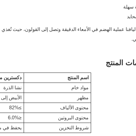
 سهلة
ايد
ليافنا عملية الهضم في الأمعاء الدقيقة وتصل إلى القولون، حيث تُغذي بك
ي.
ات المنتج
اسم المنتج
دكسترين م
مواد خام
نشا الذرة
مظهر
الأبيض إلى 
محتوى الألياف
≥82%
محتوى البروتين
≤6.0%
شروط التخزين
يحفظ في مك