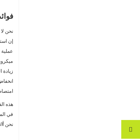
فوائد
نحن لا
إن استخ
عملية
ميكروب
زيادة ا
انخفاض
امتصاص
هذه الف
في الم
نحن أ
ا