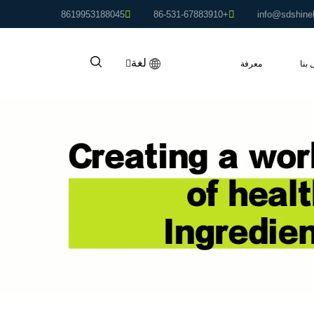
8619953188045
+86-531-67883910
info@sdshine
لغة
 بنا
معرفة