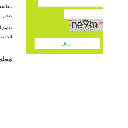
معالجة
طعم مح
تقاوم أ
الحقيق
إرسال
معلم