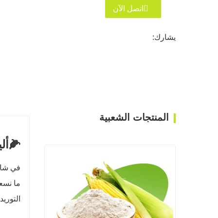
اتصل الآن
يشارك:
المنتجات الشعبية
🌽ألي
في شان
ما نسعى
التوريد