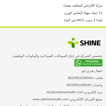
مزايا الأقراص المغلفة بغشاء
11 حيلة سهلة لإنقاص الوزن
لماذا لا يذوب MCC في الماء
تتخصص الشركة في إنتاج السواغات الصيدلانية والمكونات الوظيفية.
اتصال:
هنري ليو.
هاتف:
+8619953188045
واتساب:
8619953188045
بريد إلكتروني:
info@sdshinehealth.com
موقع الشركة الإلكتروني:
www.sdshinehealth.com