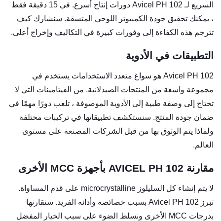
السريع لـ Avicel PH 102 دورات إنتاج أسرع. في 15 دقيقة فقط
، يمكنك تحقيق جودة الكمبيوتر اللوحي المتسقة. سنشارك كيف
تترجم هذه الكفاءة إلى وفورات كبيرة في التكاليف وإخراج أعلى.
التطبيقات في الأدوية
Avicel PH 102 هو سواغ متعدد الاستخدامات يستخدم في
مجموعة واسعة من المنتجات الصيدلانية. من الفيتامينات التي لا
تحتاج إلى وصفة طبية إلى الأدوية الموصوفة ، تلعب دورًا مهمًا في
ضمان جودة المنتج. سنستكشف تطبيقاتها في تركيبات مختلفة
ولماذا يتم الوثوق بها من قبل الشركات المصنعة على مستوى
العالم.
مقارنة AVICEL PH 102 بأجهزة MCC الأخرى
لا يتم إنشاء كل السليلوز microcrystalline على قدم المساواة.
تبرز Avicel PH 102 بسبب خصائصه وأدائه الفريد. سنقارنها
بدرجات MCC الأخرى ونسلط الضوء على سبب الخيار المفضل