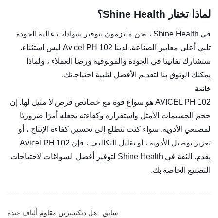
لماذا تختار Shine Health؟
في Shine Health ، نحن ملتزمون بتوفير سوادات عالية الجودة
تلبي أعلى معايير الصناعة. لدينا Avicel PH 102 ليس استثناء.
سنشارك تفانينا في الجودة والموثوقية ورضا العملاء ، ولماذا
يمكنك الوثوق بنا لتقديم الأفضل لتلبية احتياجاتك.
خاتمة
AVICEL PH 102 هو سواغ قوة مع خصائص قرص لا مثيل لها. إن
حجم الجسيمات الأمثل واستقراره وكفاءته يجعله أمرًا ضروريًا
لمصنعي الأدوية. سواء كنت تتطلع إلى تحسين كفاءة الإنتاج ، أو
تعزيز توصيل الأدوية ، أو تقليل التكاليف ، فإن Avicel PH 102
يقدم. الثقة في Shine Health لتوفير أفضل السواغات لاحتياجات
التصنيع الخاصة بك.
سابق : هل ديكسترين مقاوم ألياف جيدة