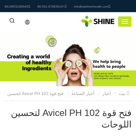
8619953188045
+86-531-67883910
info@sdshinehealth.com
بيت
أخبار
أخبار الصناعة
فتح قوة Avicel PH 102 لتحسين
اللوحات
فتح قوة Avicel PH 102 لتحسين
اللوحات