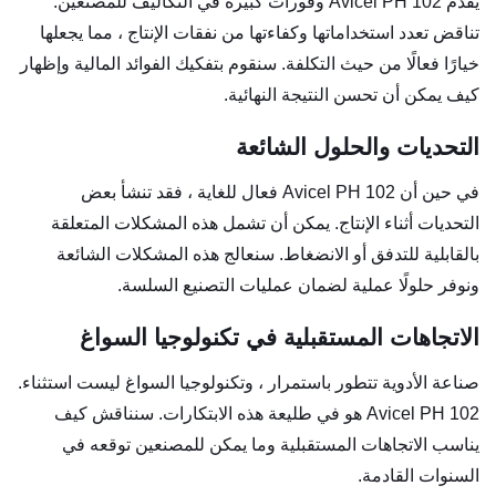
يقدم Avicel PH 102 وفورات كبيرة في التكاليف للمصنعين.
تناقض تعدد استخداماتها وكفاءتها من نفقات الإنتاج ، مما يجعلها
خيارًا فعالًا من حيث التكلفة. سنقوم بتفكيك الفوائد المالية وإظهار
كيف يمكن أن تحسن النتيجة النهائية.
التحديات والحلول الشائعة
في حين أن Avicel PH 102 فعال للغاية ، فقد تنشأ بعض
التحديات أثناء الإنتاج. يمكن أن تشمل هذه المشكلات المتعلقة
بالقابلية للتدفق أو الانضغاط. سنعالج هذه المشكلات الشائعة
ونوفر حلولًا عملية لضمان عمليات التصنيع السلسة.
الاتجاهات المستقبلية في تكنولوجيا السواغ
صناعة الأدوية تتطور باستمرار ، وتكنولوجيا السواغ ليست استثناء.
Avicel PH 102 هو في طليعة هذه الابتكارات. سنناقش كيف
يناسب الاتجاهات المستقبلية وما يمكن للمصنعين توقعه في
السنوات القادمة.