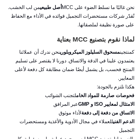
نحن غالبًا ما نسلط الضوء على MCC
أصل طبيعي
من لب الخشب.
تُقدّر شركات مستحضرات التجميل فوائده في الأداء مع الحفاظ
على صورة نظيفة لملصقاتها.
لماذا نقوم بتصنيع MCC بعناية
كمنتجين
مسحوق السليلوز الميكروبلوري
نحن ندرك أن عملائنا
يعتمدون علينا في الدقة والاتساق. دورنا لا يقتصر على تسليم
المنتج فحسب، بل يشمل أيضًا ضمان مطابقة كل دفعة لأعلى
المعايير.
هكذا نلتزم بالجودة:
فحوصات صارمة للمواد الخام
لتجنب الشوائب
الامتثال لمعايير ISO و GMP
عبر المرافق
الاتساق من دفعة إلى دفعة
لأداء موثوق
الدعم الفني
للعملاء في مجال الأدوية والأغذية ومستحضرات
التجميل
بالنسبة لنا، تصنيع MCC ليس مجرد عملية، بل مسؤولية. كل