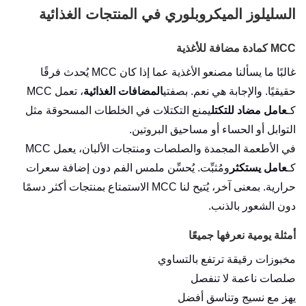
السليلوز الميكروبلوري في المنتجات الغذائية
MCC كمادة مضافة للأغذية
غالبًا ما يسألنا مصنعو الأغذية عما إذا كان MCC يُحدث فرقًا
حقيقيًا. والإجابة هي نعم. بصفتي
المضافات الغذائية
، تعمل MCC
كـ
عامل مضاد للتكتل
‎يمنع التكتلات في الخلطات المسحوقة مثل
التوابل أو الحساء أو مساحيق البروتين.
في الأطعمة المجمدة والصلصات ومنتجات الألبان، يعمل MCC
كـ
عامل يستكثر
ومُثبِّت. يُحسِّن ملمس الفم دون إضافة سعرات
حرارية. بمعنى آخر، يُتيح لنا MCC الاستمتاع بمنتجات أكثر دسمًا
دون الشعور بالذنب.
أمثلة يومية نعرفها جميعًا
مخبوزات رقيقة ترتفع بالتساوي
صلصات ناعمة لا تنفصل
يهز مع نسيج وتناسق أفضل