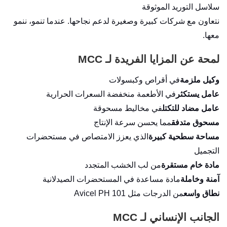
سلاسل التوريد الموثوقة
نتعاون مع شركات كبيرة وصغيرة لدعم نجاحها. عندما تنمو، ننمو
معها.
لمحة عن المزايا الفريدة لـ MCC
وكيل ملزمة
في أقراص وكبسولات
عامل يستكثر
في الأطعمة منخفضة السعرات الحرارية
عامل مضاد للتكتل
في مخاليط مسحوقة
مسحوق متدفق
مما يحسن سرعة الإنتاج
مساحة سطحية كبيرة
الذي يعزز الامتصاص في مستحضرات
التجميل
مادة خام مستقرة
من لب الخشب المتجدد
آمنة وخاملة
مادة مساعدة في المستحضرات الصيدلانية
نطاق واسع
من الدرجات مثل Avicel PH 101
الجانب الإنساني لـ MCC