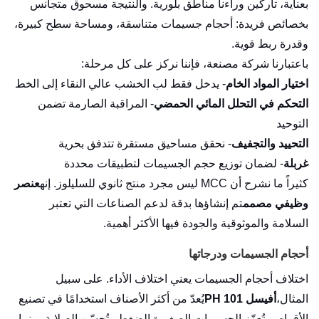
بعناية، تاركين وراءنا مناطق بلورية. والنتيجة مسحوق متجانس
بخصائص فريدة: أحجام جسيمات متناسقة، ومساحة سطح كبيرة،
وقدرة ربط قوية.
باعتبارنا شركة مصنعة، فإننا نركز على كل مرحلة:
اختيار المواد الخام
- يدخل فقط لب الخشب عالي النقاء إلى الخط
التحكم في التحلل المائي الحمضي
- المراقبة الصارمة تضمن
التوحيد
التحييد والتجفيف
- نحقق مساحيق مستقرة تتدفق بحرية
غربلة
- لضمان توزيع حجم الجسيمات لتطبيقات محددة
كثيراً ما نشرح أن MCC ليس مجرد منتج ثانوي للسليلوز. إنه
عنصر
وظيفي مصمم
تم إنشاؤها بدقة لدعم الصناعات التي تعتبر
السلامة والموثوقية والجودة فيها الأكثر أهمية.
أحجام الجسيمات ودرجاتها
اختلاف أحجام الجسيمات يعني اختلاف الأداء. على سبيل
المثال،
أفيسل PH 101
يُعدّ من أكثر الأصناف استخدامًا في تصنيع
الأقراص. تُعزّز الجسيمات الصغيرة الضغط وتُحسّن الصلابة، بينما