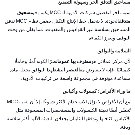
مساحيق التدفق الحر وسهولة التصنيع
سبب آخر لتفضيل شركات الأدوية لـ MCC يكمن في
مسحوق
متدفق
الجودة. لا يتحمل خط الإنتاج التكتل. يضمن نظام MCC تدفق
المساحيق بسلاسة عبر القواديس والمغذيات، مما يقلل من وقت
التوقف ويعزز الكفاءة.
السلامة والتوافق
لأن مركز عملائي هو
معترف بها عموما
نظرًا لكونه آمنًا وخاملًا
كيميائيًا، فإنه لا يتعارض مع
العنصر النشط
هذا التوافق يجعله مادة
مساعدة موثوقة في مجموعة واسعة من تركيبات الأدوية.
ما وراء الأقراص: كبسولات وأكياس
مع أن الأقراص لا تزال الاستخدام الأكثر شيوعًا، إلا أن تقنية MCC
تُحسّن أيضًا تعبئة الكبسولات والمستحضرات المسحوقة مثل
الأكياس. كثافتها وتدفقها الثابتان يجعلان التعبئة الآلية أكثر سلاسة
ودقة.