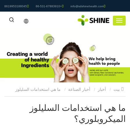
8619953188045
+86-531-67883910
info@sdshinehealth.com
بيت
أخبار
أخبار الصناعة
ما هي استخدامات السليلوز
الميكروبلوري؟
ما هي استخدامات السليلوز
الميكروبلوري؟