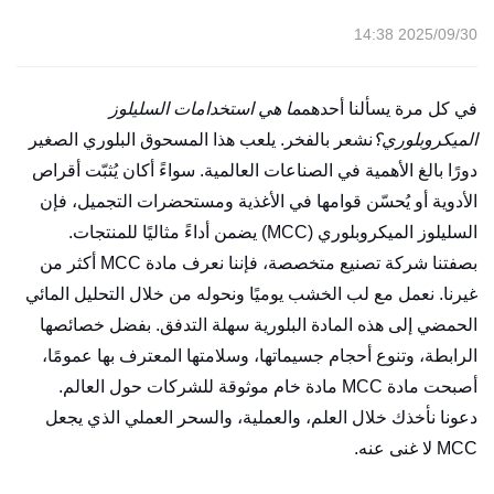
2025/09/30 14:38
في كل مرة يسألنا أحدهم
ما هي استخدامات السليلوز
الميكروبلوري؟
نشعر بالفخر. يلعب هذا المسحوق البلوري الصغير
دورًا بالغ الأهمية في الصناعات العالمية. سواءً أكان يُثبّت أقراص
الأدوية أو يُحسّن قوامها في الأغذية ومستحضرات التجميل، فإن
السليلوز الميكروبلوري (MCC) يضمن أداءً مثاليًا للمنتجات.
بصفتنا شركة تصنيع متخصصة، فإننا نعرف مادة MCC أكثر من
غيرنا. نعمل مع لب الخشب يوميًا ونحوله من خلال التحليل المائي
الحمضي إلى هذه المادة البلورية سهلة التدفق. بفضل خصائصها
الرابطة، وتنوع أحجام جسيماتها، وسلامتها المعترف بها عمومًا،
أصبحت مادة MCC مادة خام موثوقة للشركات حول العالم.
دعونا نأخذك خلال العلم، والعملية، والسحر العملي الذي يجعل
MCC لا غنى عنه.