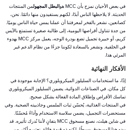
في بعض الأحيان نمزح بأن MCC هو
البطل المجهول
من المنتجات
الحديثة. لا يلاحظها الناس أبدًا، لكنهم يستفيدون منها دائمًا. نحن،
كصانعين، نشعر بالفخر لمعرفتنا أن عملنا يمس حياة الناس يوميًا.
من جدة تتناول أقراصها اليومية، إلى طالبة صغيرة تستمتع بالآيس
كريم، أو خبيرة تجميل تضع بودرة الوجه، يعمل مركز MCC بهدوء
في الخلفية. ونشعر بالسعادة لكوننا جزءًا من نظام الدعم غير
المرئي هذا.
الأفكار النهائية
إذًا، ما استخدامات السليلوز الميكروبلوري؟ الإجابة موجودة في
كل مكان. في الصناعات الدوائية، يضمن السليلوز الميكروبلوري
تماسك الأقراص وإطلاق المادة الفعالة بشكل صحيح.
في المنتجات الغذائية، يُحسّن ثبات الملمس وجاذبيته الصحية. وفي
مستحضرات التجميل، يضمن سلاسة الاستخدام وأداءً مُحسّنًا.
في شاين هيلث، نصنع مسحوق MCC بتفانٍ لأننا نُدرك تأثيره. قد
يبدو هذا المسحوق بسيطًا، لكنه ذو قيمة هائلة. نعتبره أكثر من