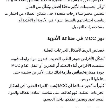
تُوفّر الجسيمات الأكبر تدفقًا أفضل وتُقلّل من الغبار.
تتضمن مجموعتنا درجات متعددة حتى يتمكن العملاء من اختيار ما
يناسب احتياجاتهم بالضبط، سواء في الأدوية أو الأغذية أو
مستحضرات التجميل.
دور MCC في صناعة الأدوية
خصائص الربط لأشكال الجرعات الصلبة
تُشكّل الأقراص جوهر الطب الحديث. فبدون مواد رابطة قوية،
ستتفتت الأقراص أثناء التعبئة أو التخزين أو النقل. تُقدّم MCC
جودة ممتازة
خصائص ملزمة
لذلك تبقى الأقراص سليمة حتى
يتناولها المريض.
كثيراً ما نُخبر عملاءنا أن MCC يُشبه "الغراء الخفي" في أشكال
الجرعات الصلبة. فهو يُحافظ على تماسك المادة الفعالة والمواد
المساعدة، ويضمن تفككها داخل الجسم.