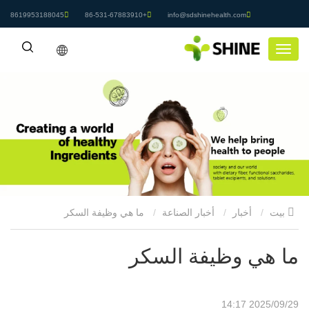
8619953188045
+86-531-67883910
info@sdshinehealth.com
بيت
أخبار
أخبار الصناعة
ما هي وظيفة السكر
ما هي وظيفة السكر
2025/09/29 14:17