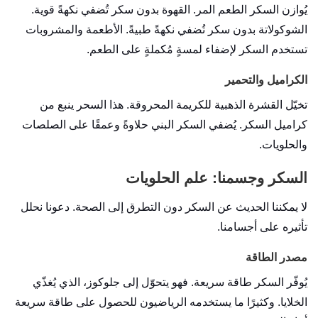
يُوازن السكر الطعم المر. القهوة بدون سكر تُضفي نكهةً قوية.
الشوكولاتة بدون سكر تُضفي نكهةً طبيةً. الأطعمة والمشروبات
تستخدم السكر لإضفاء لمسةٍ مُكملةٍ على الطعم.
الكراميل والتحمير
تخيّل القشرة الذهبية للكريمة المحروقة. هذا السحر ينبع من
كراميل السكر. يُضفي السكر البني حلاوةً وعمقًا على الصلصات
والحلويات.
السكر وجسمنا: علم الحلويات
لا يمكننا الحديث عن السكر دون التطرق إلى الصحة. دعونا نحلل
تأثيره على أجسامنا.
مصدر الطاقة
يُوفّر السكر طاقة سريعة. فهو يتحوّل إلى جلوكوز، الذي يُغذّي
الخلايا. وكثيرًا ما يستخدمه الرياضيون للحصول على طاقة سريعة