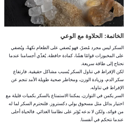
الخاتمة: الحلاوة مع الوعي
السكر ليس مجرد مُضرّ، فهو يُضفي على الطعام نكهةً، ويُضفي
على المخبوزات قوامًا هشًا، كمادة حافظة. يُغذّي أجسامنا عندما
نحتاج إلى طاقة سريعة.
لكن الإفراط في تناول السكر يُسبب مشاكل حقيقية. فارتفاع
سكر الدم، وزيادة الوزن، ومخاطر صحية طويلة الأمد تنجم عن
الإفراط في تناوله.
السر يكمن في التوازن. يمكننا الاستمتاع بالسكر بكميات قليلة مع
اختيار بدائل مثل مسحوق بولي دكستروز. فلنحترم السكر لما له
من فوائد، ولكن لا ندعه يُؤثر على نظامنا الغذائي. فالحياة أحلى
عندما نتحكم في أنفسنا.