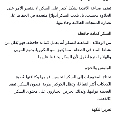
تعتمد صناعة الأغذية بشكل كبير على السكر. لا يقتصر الأمر على
الحلاوة فحسب، بل يلعب السكر أدوارًا متعددة في الحفاظ على
نضارة المنتجات الغذائية وجاذبيتها.
السكر كمادة حافظة
من الوظائف المذهلة للسكر أنه يعمل كمادة حافظة. فهو يُقلل من
نشاط الماء في الطعام، مما يُعيق نمو البكتيريا. يدوم المربى
والهلام لفترة أطول لأن السكر يحافظ عليهما.
الملمس والحجم
تحتاج المخبوزات إلى السكر لتحسين قوامها وكثافتها. تُصبح
الكعكات أكثر انتفاخًا، وتظل الكوكيز طرية. فبدون السكر، تفقد
العجينة قوامها. ولذلك، يحرص الخبازون على محتوى السكر
كالذهب.
تعزيز النكهة