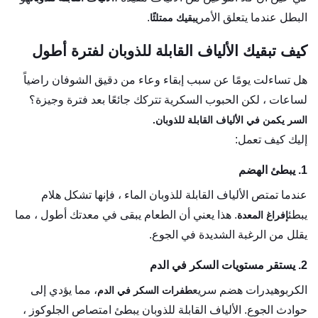
البطل عندما يتعلق الأمر
.
يبقيك ممتلئًا
كيف تبقيك الألياف القابلة للذوبان لفترة أطول
هل تساءلت يومًا عن سبب إبقاء وعاء من دقيق الشوفان راضياً
لساعات ، لكن الحبوب السكرية تتركك جائعًا بعد فترة وجيزة؟
السر يكمن في الألياف القابلة للذوبان.
إليك كيف تعمل:
1. يبطئ الهضم
عندما تمتص الألياف القابلة للذوبان الماء ، فإنها تشكل هلام
يبطئ
. هذا يعني أن الطعام يبقى في معدتك أطول ، مما
إفراغ المعدة
يقلل من الرغبة الشديدة في الجوع.
2. يستقر مستويات السكر في الدم
الكربوهيدرات هضم سريع
، مما يؤدي إلى
طفرات السكر في الدم
حوادث الجوع. الألياف القابلة للذوبان يبطئ امتصاص الجلوكوز ،