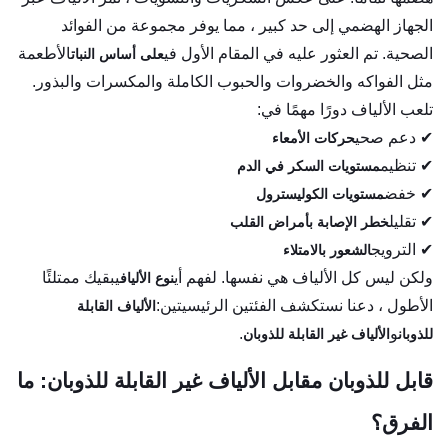
الجهاز الهضمي إلى حد كبير ، مما يوفر مجموعة من الفوائد
الصحية. تم العثور عليه في المقام الأول في
الأطعمة
على أساس النبات
مثل الفواكه والخضروات والحبوب الكاملة والمكسرات والبذور.
تلعب الألياف دورًا مهمًا في:
✔ دعم صحي
حركات الأمعاء
✔ تنظيم
مستويات السكر في الدم
✔ خفض
مستويات الكوليسترول
✔ تقليل
خطر الإصابة بأمراض القلب
✔ الترويج
الشعور بالامتلاء
ولكن ليس كل الألياف هي نفسها. لفهم أي
يبقيك ممتلئًا
نوع الألياف
الأطول ، دعنا نستكشف الفئتين الرئيسيتين:
الألياف القابلة
و
.
للذوبان
الألياف غير القابلة للذوبان
قابل للذوبان مقابل الألياف غير القابلة للذوبان: ما
الفرق؟