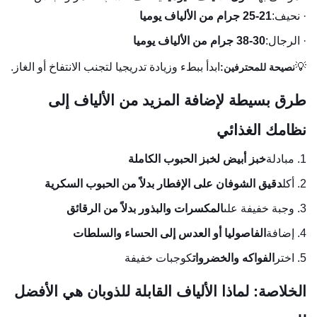
· نحيف:
21-25 جرام من الألياف يوميا
· الرجال:
30-38 جرام من الألياف يوميا
💡
ابدأ ببطء وزيادة تدريجيا لتجنب الانتفاخ أو الغاز.
نصيحة للمحترفين:
طرق بسيطة لإضافة المزيد من الألياف إلى
نظامك الغذائي
1. مبادلة
خبز أبيض لخبز الحبوب الكاملة
2. أكل
دقيق الشوفان على الإفطار بدلاً من الحبوب السكرية
3. وجبة خفيفة على
المكسرات والبذور بدلاً من الرقائق
4. إضافة
الفاصوليا أو العدس إلى الحساء والسلطات
5. اختر
الفواكه والخضروات
كوجبات خفيفة
الخلاصة: لماذا الألياف القابلة للذوبان هي الأفضل