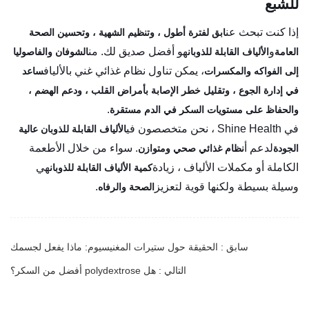
للشبع
إذا كنت تبحث عن
ابق لفترة أطول ، وتنظيم الشهية ، وتحسين الصحة
و
هو أفضل صديق لك. من
العامة
الألياف القابلة للذوبان
الشوفان والفاصوليا
، يمكن تناول نظام غذائي غني بالألياف
إلى الفواكه والمكسرات
ساعد
في إدارة الجوع ، وتقليل خطر الإصابة بأمراض القلب ، ودعم الهضم ،
.
والحفاظ على مستويات السكر في الدم مستقرة
في Shine Health ، نحن متخصصون في
الألياف القابلة للذوبان عالية
لدعم أ
. سواء من خلال الأطعمة
الجودة
نظام غذائي صحي ومتوازن
الكاملة أو مكملات الألياف ، زيادة
هي
كمية الألياف القابلة للذوبان
وسيلة بسيطة ولكنها قوية لتعزيز
.
الصحة والرفاه
سابق : الحقيقة حول ستيرات المغنيسيوم: ماذا يفعل لجسمك
التالي : هل polydextrose أفضل من السكر؟