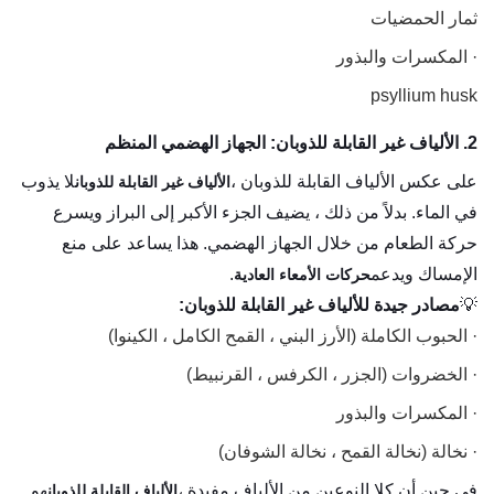
ثمار الحمضيات
· المكسرات والبذور
psyllium husk
2. الألياف غير القابلة للذوبان: الجهاز الهضمي المنظم
على عكس الألياف القابلة للذوبان ،
لا يذوب
الألياف غير القابلة للذوبان
في الماء. بدلاً من ذلك ، يضيف الجزء الأكبر إلى البراز ويسرع
حركة الطعام من خلال الجهاز الهضمي. هذا يساعد على منع
الإمساك ويدعم
.
حركات الأمعاء العادية
💡
مصادر جيدة للألياف غير القابلة للذوبان:
· الحبوب الكاملة (الأرز البني ، القمح الكامل ، الكينوا)
· الخضروات (الجزر ، الكرفس ، القرنبيط)
· المكسرات والبذور
· نخالة (نخالة القمح ، نخالة الشوفان)
في حين أن كلا النوعين من الألياف مفيدة ،
هو
الألياف القابلة للذوبان