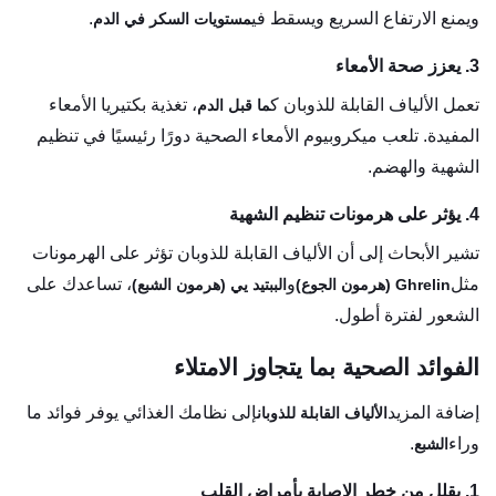
ويمنع الارتفاع السريع ويسقط في
.
مستويات السكر في الدم
3. يعزز صحة الأمعاء
تعمل الألياف القابلة للذوبان ك
، تغذية بكتيريا الأمعاء
ما قبل الدم
المفيدة. تلعب ميكروبيوم الأمعاء الصحية دورًا رئيسيًا في تنظيم
الشهية والهضم.
4. يؤثر على هرمونات تنظيم الشهية
تشير الأبحاث إلى أن الألياف القابلة للذوبان تؤثر على الهرمونات
مثل
و
، تساعدك على
Ghrelin (هرمون الجوع)
الببتيد يي (هرمون الشبع)
الشعور لفترة أطول.
الفوائد الصحية بما يتجاوز الامتلاء
إضافة المزيد
إلى نظامك الغذائي يوفر فوائد ما
الألياف القابلة للذوبان
وراء
.
الشبع
1. يقلل من خطر الإصابة بأمراض القلب