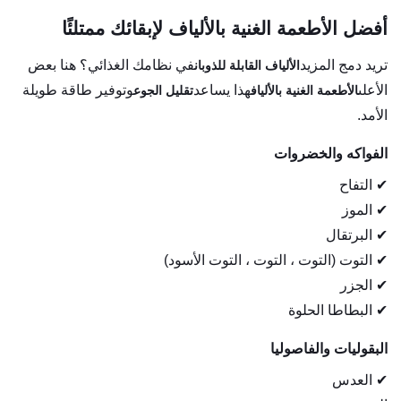
أفضل الأطعمة الغنية بالألياف لإبقائك ممتلئًا
تريد دمج المزيد
في نظامك الغذائي؟ هنا بعض
الألياف القابلة للذوبان
الأعلى
هذا يساعد
وتوفير طاقة طويلة
الأطعمة الغنية بالألياف
تقليل الجوع
الأمد.
الفواكه والخضروات
✔ التفاح
✔ الموز
✔ البرتقال
✔ التوت (التوت ، التوت ، التوت الأسود)
✔ الجزر
✔ البطاطا الحلوة
البقوليات والفاصوليا
✔ العدس