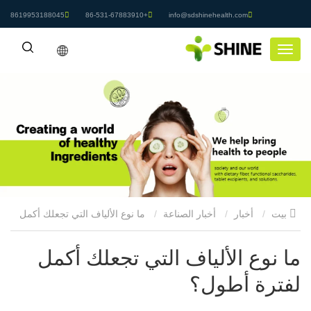
8619953188045
+86-531-67883910
info@sdshinehealth.com
بيت
أخبار
أخبار الصناعة
ما نوع الألياف التي تجعلك أكمل
لفترة أطول؟
ما نوع الألياف التي تجعلك أكمل
لفترة أطول؟