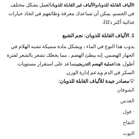
و
العمل بشكل مختلف
الألياف القابلة للذوبان
الألياف غير القابلة للذوبان
في الجسم. يمكن أن تساعدك معرفة وظائفهم في اتخاذ خيارات
غذائية أكثر ذكاءً.
1. الألياف القابلة للذوبان: نجم الشبع
يذوب هذا النوع في الماء ، ويشكل مادة سميكة تشبه الهلام في
الجهاز الهضمي. إنه يبطئ الهضم ، مما يجعلك تشعر بالشعر لفترة
أطول. هذا
يساعد على استقرار مستويات
عملية الهضم التدريجي
السكر في الدم ويدعم إدارة الوزن.
💡
مصادر جيدة للألياف القابلة للذوبان:
الشوفان
العدس
· فول
التفاح
التوت