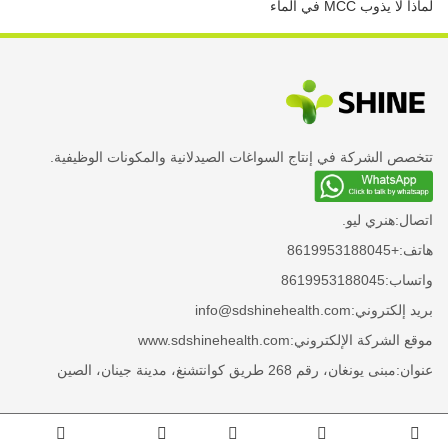
لماذا لا يذوب MCC في الماء
تتخصص الشركة في إنتاج السواغات الصيدلانية والمكونات الوظيفية.
اتصال:
هنري ليو.
هاتف:
+8619953188045
واتساب:
8619953188045
بريد إلكتروني:
info@sdshinehealth.com
موقع الشركة الإلكتروني:
www.sdshinehealth.com
عنوان:
مبنى يونغان، رقم 268 طريق كوانتشنغ، مدينة جينان، الصين