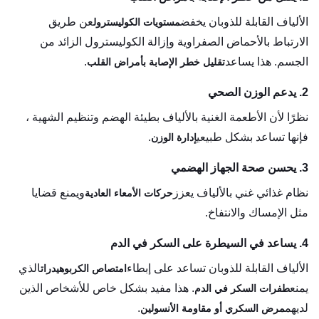
الألياف القابلة للذوبان يخفض
عن طريق
مستويات الكوليسترول
الارتباط بالأحماض الصفراوية وإزالة الكوليسترول الزائد من
الجسم. هذا يساعد
.
تقليل خطر الإصابة بأمراض القلب
2. يدعم الوزن الصحي
نظرًا لأن الأطعمة الغنية بالألياف بطيئة الهضم وتنظيم الشهية ،
فإنها تساعد بشكل طبيعي
.
إدارة الوزن
3. يحسن صحة الجهاز الهضمي
نظام غذائي غني بالألياف يعزز
ويمنع قضايا
حركات الأمعاء العادية
مثل الإمساك والانتفاخ.
4. يساعد في السيطرة على السكر في الدم
الألياف القابلة للذوبان تساعد على إبطاء
الذي
امتصاص الكربوهيدرات
يمنع
. هذا مفيد بشكل خاص للأشخاص الذين
طفرات السكر في الدم
لديهم
.
مرض السكري أو مقاومة الأنسولين