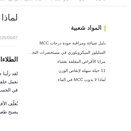
لماذا
المواد شعبية
25/05/07 08:57
دليل صياغة ومراقبة جودة درجات MCC
السليلوز الميكروبلوري في مستحضرات التجميل
الطلاء
مزايا الأقراص المغلفة بغشاء
11 حيلة سهلة لإنقاص الوزن
لقد رأينا
لماذا لا يذوب MCC في الماء
نعمل خلف ا
في الجسم
نُغلّف الأ
يصبح طعمه 