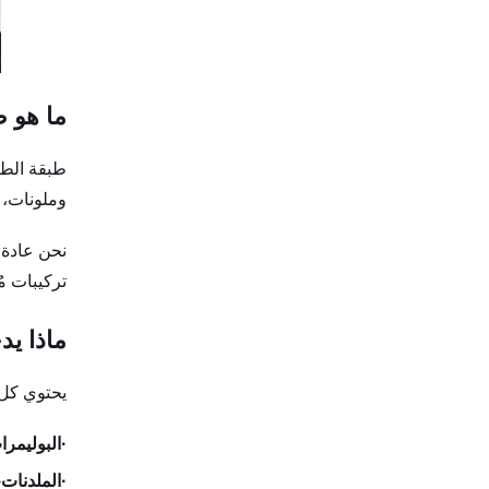
ما هو ط
طبقة الطل
وملونات، و
نحن عادة 
تركيبات مُ
ماذا يد
يحتوي كل 
·
البوليمرا
·
الملدنات
-