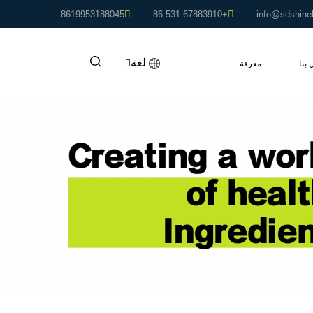
8619953188045
+86-531-67883910
info@sdshine
لغة
 بنا
معرفة