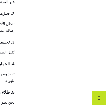
غير المرغو
2. حماية من الرطوبة
تتحلل الأ
إطالة عمر
3. تحسين قابلية البلع
تُقلل الط
4. الحماية من الضوء والهواء
تفقد بعض 
للهواء.
5. طلاء معوي للإطلاق المستهدف
نحن نطور