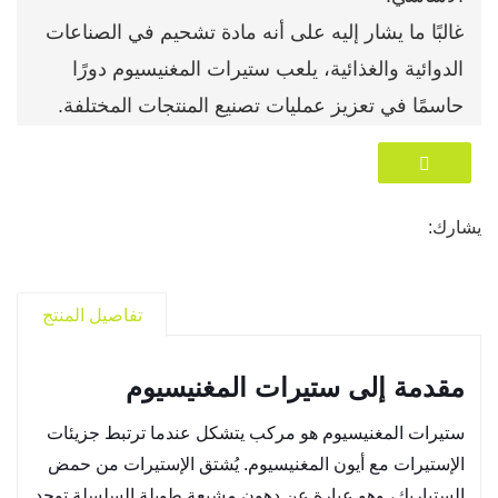
غالبًا ما يشار إليه على أنه مادة تشحيم في الصناعات
الدوائية والغذائية، يلعب ستيرات المغنيسيوم دورًا
حاسمًا في تعزيز عمليات تصنيع المنتجات المختلفة.
لمزيد من المعلومات حول منتجاتنا، الرجاء الاتصال بنا
الآن:
شاندونغ شاين الصحة
.
يشارك:
واتساب:
+86 13405443339
البريد الإلكتروني
للمؤسسة:
info@sdshinehealth.com
تفاصيل المنتج
مقدمة إلى ستيرات المغنيسيوم
ستيرات المغنيسيوم هو مركب يتشكل عندما ترتبط جزيئات
الإستيرات مع أيون المغنيسيوم. يُشتق الإستيرات من حمض
الستياريك، وهو عبارة عن دهون مشبعة طويلة السلسلة توجد