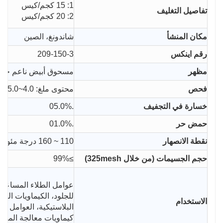
1: 15 كجم/كيس
تفاصيل التغليف
2: 20 كجم/كيس
مكان المنشأ
شاندونغ، الصين
رقم اينكس
209-150-3
مظهر
مسحوق أبيض ناعم جدًا
فحص
محتوى ملغ: 4.0~5.0%
خسارة في التجفيف
.05.0%
حمض حر
.01.0%
نقطة الانصهار
110 ~ 160 درجة مئوية
حجم الجسيمات (من خلال 325mesh)
≥99%
عوامل الطلاء المساعدة،
للجلود، الكيماويات الور
الاستخدام
البلاستيكية، العوامل ا
كيماويات معالجة المياه