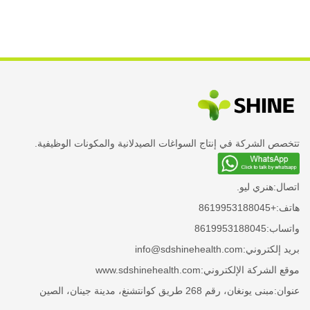
تتخصص الشركة في إنتاج السواغات الصيدلانية والمكونات الوظيفية.
اتصال:
هنري ليو.
هاتف:
+8619953188045
واتساب:
8619953188045
بريد إلكتروني:
info@sdshinehealth.com
موقع الشركة الإلكتروني:
www.sdshinehealth.com
عنوان:
مبنى يونغان، رقم 268 طريق كوانتشنغ، مدينة جينان، الصين