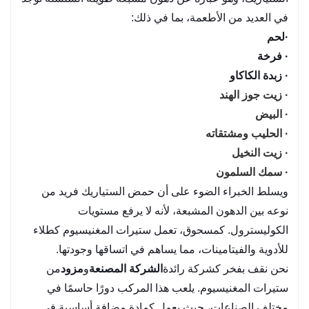
في العديد من الأطعمة، بما في ذلك:
·
لحم
· فرخة
· زبدة الكاكاو
· زيت جوز الهند
· البيض
· الحليب ومشتقاته
· زيت النخيل
· سمك السلمون
ويسلط الخبراء الضوء على أن حمض الستياريك فريد من
نوعه بين الدهون المشبعة، لأنه لا يرفع مستويات
الكوليسترول. كمسحوق، تعمل ستيرات المغنيسيوم كطلاء
للأدوية والفيتامينات، مما يساهم في اتساقها وجودتها.
نحن نقف بفخر كشركة رائدة
الشركة المصنعة
و
مزود
من
ستيرات المغنيسيوم. يلعب هذا المركب دورًا حاسمًا في
مختلف الصناعات، حيث يعمل كمادة مضافة أساسية في