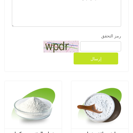
رمز التحقق
إرسال