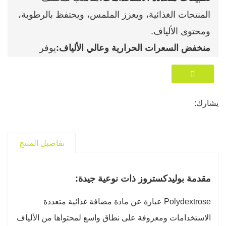
المنتجات الغذائية، ويعزز الملمس، ويحتفظ بالرطوبة،
ومحتوى الألياف.
منخفض السعرات الحرارية وعالي الألياف:
يوفر
الألياف الغذائية بأقل سعرات حرارية، وهو مثالي
للمستهلكين المهتمين بالصحة.
آمنة ومعتمدة:
معترف به على أنه آمن من قبل
يشارك:
السلطات الصحية الدولية، مما يجعله خيارًا موثوقًا
للمصنعين.
تفاصيل المنتج
الإنتاج المتقدم:
تم تصنيعه في أحدث المرافق مع
رقابة صارمة على الجودة لضمان جودة ثابتة.
مقدمة بوليدكستروز ذات نوعية جيدة:
Polydextrose عبارة عن مادة مضافة غذائية متعددة
الاستخدامات ومعروفة على نطاق واسع لمحتواها من الألياف