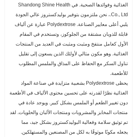
الغذائية وفوائدها الصحية. في Shandong Shine Health
Co., Ltd.، نحن ملتزمون بتوفير بوليدكستروز عالي الجودة
يلبي أعلى معايير الصناعة. Polydextrose عبارة عن ألياف
قابلة للذوبان مشتقة من الجلوكوز، وتستخدم في المقام
الأول كعامل منتفخ ومثبت ومثبت في العديد من المنتجات
الغذائية. وهو مكون مثالي لأولئك الذين يسعون إلى تقليل
تناول السكر مع الحفاظ على المذاق والملمس المطلوب
للأطعمة.
يحظى Polydextrose بشعبية متزايدة في صناعة المواد
الغذائية نظرًا لقدرته على تحسين محتوى الألياف في الأطعمة
دون تغيير الطعم أو الملمس بشكل كبير. ويوجد عادة في
منتجات المخابز والمشروبات ومنتجات الألبان والحلويات. لقد
تم توثيق سلامة وفعالية البوليدكستروز بشكل جيد، مما
يجعله مكونًا موثوقًا به لكل من المصنعين والمستهلكين.