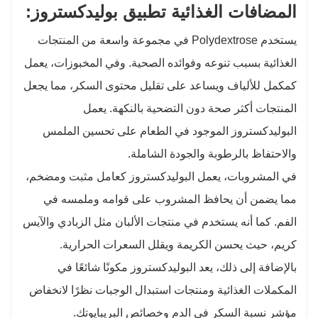
المضافات الغذائية تطبيق بوليدكستروز:
يستخدم Polydextrose في مجموعة واسعة من المنتجات
الغذائية بسبب تنوعه وفوائده الصحية. وفي المخبوزات، يعمل
كمكمل للألياف ويساعد على تقليل محتوى السكر، مما يجعل
المنتجات أكثر صحة دون التضحية بالنكهة. يعمل
البوليدكستروز الموجود في الطعام على تحسين الملمس
والاحتفاظ بالرطوبة والجودة الشاملة.
في المشروبات، يعمل البوليدكستروز كعامل مثبت ومضخم،
مما يضمن أن يحافظ المشروب على قوامه وملمسه في
الفم. كما أنه يستخدم في منتجات الألبان مثل الزبادي والآيس
كريم، حيث يحسن الكريمة ويقلل السعرات الحرارية.
بالإضافة إلى ذلك، يعد البوليدكستروز مكونًا شائعًا في
المكملات الغذائية ومنتجات استبدال الوجبات نظرًا لانخفاض
مؤشر نسبة السكر في الدم وخصائص البريبايوتك.