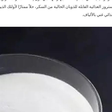
تروز الغذائية القابلة للذوبان الخالية من السكر، حلاً ممتازًا لأولئك 
ائي غني بالألياف.