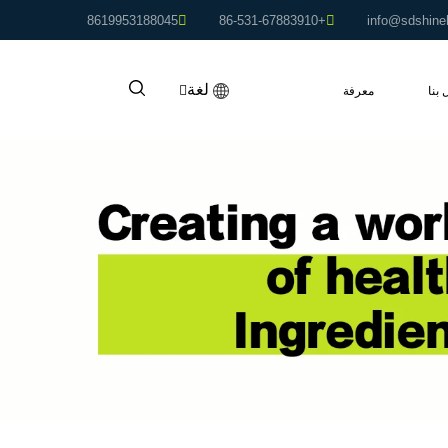
8619953188045
+86-531-67883910
info@sdshine
لغة
 بنا
معرفة