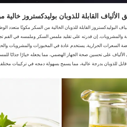
 الألياف القابلة للذوبان بوليدكستروز خالية م
ألياف البوليدكستروز القابلة للذوبان الخالية من السكر مكونًا متعدد
ة والمشروبات. إن قدرته على تقليد ملمس السكر وملمسه في الفم تجعله 
ة السعرات الحرارية. يستخدم عادة في المخبوزات والمشروبات والحلوي
لألياف على تحسين صحة الجهاز الهضمي، مما يجعله خيارًا جذابًا للمست
قابل للذوبان بدرجة عالية، مما يسمح بسهولة دمجه في تركيبات مختلفة