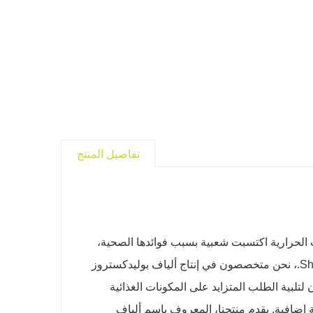
تفاصيل المنتج
الحرارية اكتسبت شعبية بسبب فوائدها الصحية،
خاصة في مجال الألياف الغذائية. في شركة Shandong Shine Health Co., Ltd.، نحن متخصصون في إنتاج ألياف بوليدكستروز
ن لتلبية الطلب المتزايد على المكونات الغذائية
إضافية. يقدم منتجنا، المعروف باسم ألياف