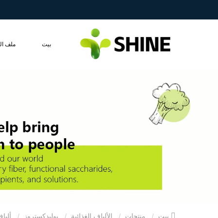
بيت
ملف ال
بيت
منتجات
الألياف الغذائية
بوليدكستروز
ألياف غذائية بوليدكستروز قابلة للذوبان خالية من السكر