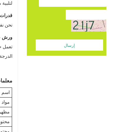
لتلبية 
قدرات 
نحن نفت
ورش عمل GMP 
إرسال
الدرجة 
معلمات
اسم ا
مواد 
مظهر
محتوى
محتوى