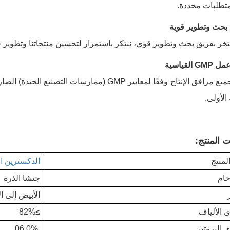
متطلبات محددة.
بحث وتطوير قوية
خر بفريق بحث وتطوير قوي، نبتكر باستمرار لتحسين منتجاتنا وتطوير ح
القياسية
تعمل جميع مرافق الإنتاج وفقًا لمعايير GMP (مما
الأولى.
 المنتج:
لمنتج
الدكسترين ا
خام
ج
نشا الذرة
الأبيض إلى ا
 الألياف
≥82%
 البروتين
.06.0%