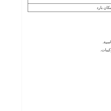
كان بارد
سية.
كيبات.