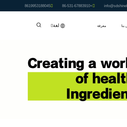
8619953188045
+86-531-67883910
info@sdshine
لغة
 بنا
معرفة