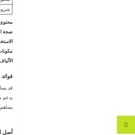
شروط
محتوى 
صحة ال
الاستخد
مكونات
الألياف
فوائد ا
قد يسا
يدعم م
يساهم 
أصل ال