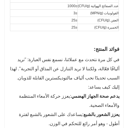
عدد الصفائح الهوائية (CFU/g)
≤1000
القولونيات (MPN/g)
≤3
العفن (CFU/g)
≤25
الخميرة (CFU/g)
≤25
فوائد المنتج:
في كل مرة نتحدث مع عملائنا، نسمع نفس العبارة: "نريد
أليافًا فعّالة، ولكننا لا نريد التنازل عن المذاق أو التجربة". لهذا
السبب تحديدًا نحب ألياف مالتوديكسترين القابلة للذوبان.
إليك كيف يساعد:
يدعم صحة الجهاز الهضمي
:يعزز حركة الأمعاء المنتظمة
والأمعاء الصحية.
يعزز الشعور بالشبع
:يساعدك على الشعور بالشبع لفترة
أطول - وهو أمر رائع للتحكم في الوزن.