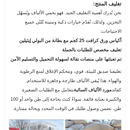
تغليف المنتج:
نحن نُدرك أهمية التغليف الجيد. فهو يحمي الألياف ويُسهّل
التخزين. ولذلك، نُقدّم خيارات ذكية ومتينة تُلبّي جميع
الاحتياجات:
أكياس ورق كرافت 25 كجم مع بطانة من البولي إيثيلين
تغليف مخصص للطلبات بالجملة
تم تعبئتها على منصات نقالة لسهولة التحميل والتسليم الآمن
تغليفنا صديق للبيئة، قوي، ومحكم الإغلاق لمنع الرطوبة
والهواء. هذا يُبقي الألياف طازجة وجاهزة للاستخدام.
كقائد
مورد الألياف السائبة
نتعامل مع الطلبات الصغيرة
والكبيرة بعناية فائقة. سواءً كنتَ بحاجة إلى طن واحد أو 100
طن، نضمن وصول طلبك في الوقت المحدد وبحالة ممتازة.