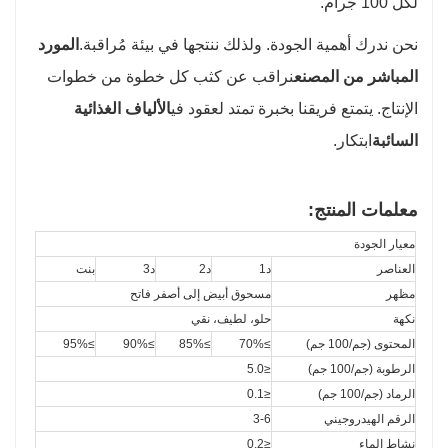
لكل 100 جرام.
نحن ندرك أهمية الجودة. ولذلك ننتجها في بيئة مُراقبة.
المورد
المباشر من المصنع
نراقب عن كثب كل خطوة من خطوات
الإنتاج. يتمتع فريقنا بخبرة تمتد لعقود في
الألياف الغذائية
السائبة
ابتكار
.
معلمات المنتج:
معيار الجودة
العناصر
د1
د2
د3
بنت
مظهر
مسحوق أبيض إلى أصفر فاتح
نكهة
حلو، لطيف، نقي
المحتوى (جم/100 جم)
≥70%
≥85%
≥90%
≥95%
الرطوبة (جم/100 جم)
≤5.0
الرماد (جم/100 جم)
≤0.1
الرقم الهيدروجيني
3-6
نشاط الماء
≤0.2