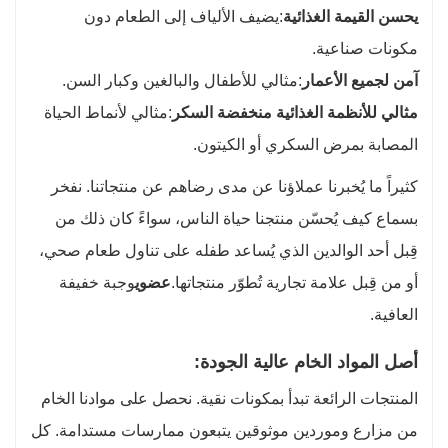
يحسن القيمة الغذائية
:يضيف الألياف إلى الطعام دون
مكونات صناعية.
آمن لجميع الأعمار
:مثالي للأطفال والبالغين وكبار السن.
مثالي للأنظمة الغذائية منخفضة السكر
:مثالي لأنماط الحياة
المصابة بمرض السكري أو الكيتون.
كثيراً ما يُخبرنا عملاؤنا عن مدى رضاهم عن منتجاتنا. نفخر
بسماع كيف يُحسّن منتجنا حياة الناس، سواءً كان ذلك من
قِبل أحد الوالدين الذي يُساعد طفله على تناول طعام صحي،
أو من قِبل علامة تجارية تُطوّر منتجاتها.
عضوي
وجبة خفيفة
العافية.
أصل المواد الخام عالية الجودة:
المنتجات الرائعة تبدأ بمكونات نقية. نحصل على موادنا الخام
من مزارع وموردين موثوقين يتبعون ممارسات مستدامة. كل