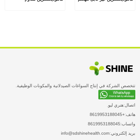
تتخصص الشركة في إنتاج السواغات الصيدلانية والمكونات الوظيفية.
اتصال:
هنري ليو.
هاتف:
+8619953188045
واتساب:
8619953188045
بريد إلكتروني:
info@sdshinehealth.com