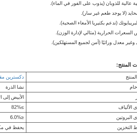
ية عالية للذوبان (يذوب على الفور في الماء).
ايد (لا يوجد طعم غير سار).
لبريبايوتك (تدعم بكتيريا الأمعاء الصحية).
السعرات الحرارية (مثالي لإدارة الوزن).
غير معدل وراثيًا (آمن لجميع المستهلكين).
 المنتج:
لمنتج
دكسترين مق
خام
نشا الذرة
الأبيض إلى ا
 الألياف
≥82%
 البروتين
≤6.0%
 التخزين
يحفظ في مكا