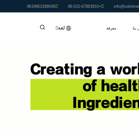
8619953188045
+86-531-67883910
info@sdshine
لغة
 بنا
معرفة