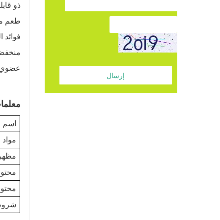
ذو قابل
طعم مح
فوائد ا
منخفض 
عضوي و
إرسال
معلمات
اسم ا
مواد 
مظهر
محتوى
محتوى
شروط