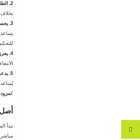
2. الطاقة المستدامة
بخلاف ا
3. يحسن الشعور بالشبع
يساعدك
للتحكم
4. يعزز التعافي
الأمعا
5. يدعم صحة القلب والتمثيل الغذائي
يُساعد 
ك
مزود
ن
أصل ا
تبدأ ال
مباشرةً