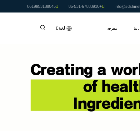
8619953188045
+86-531-67883910
info@sdshine
لغة
 بنا
معرفة