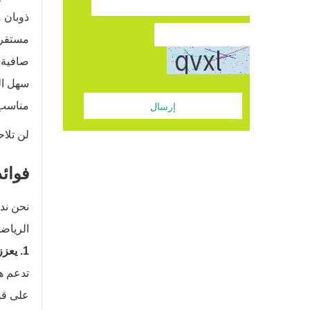
ذوبان م
مستقرة
صافية 
سهل ا
مناسب ل
إرسال
لن تلا
فوائد
نحن ندر
الرياضي
1. يعزز صحة الجهاز الهضمي
تدعم هذ
على قوت