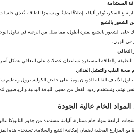
رتفاع السكر، تُوفر أليافنا إطلاقًا بطيئًا ومستمرًا للطاقة. تُغذي جلسا
 على الشعور بالشبع لفترة أطول، مما يقلل من الرغبة في تناول الوجبا
 في الوزن.
ء النظيفة والطاقة المستقرة تساعدان عضلاتك على التعافي بشكل أسرع
تناول الألياف القابلة للذوبان يوميًا على خفض الكوليسترول وتنظيم س
حن نهتم، ونستخدم ردود الفعل من محبي اللياقة البدنية والرياضيين لتح
لمواد الخام عالية الجودة
منتجات الرائعة بمواد خام ممتازة. أليافنا مستمدة من جذور التابيوكا ع
 مع المزارع المحلية لضمان إمكانية التتبع والسلامة. تستخدم هذه الم