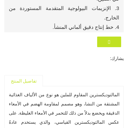
3. الإنزيمات البيولوجية المتقدمة المستوردة من
الخارج.
4. خط إنتاج دقيق ألماني المنشأ.
5. قدرات بحث وتطوير قوية
6. ورش عمل GMP القياسية.
7. مختبر مراقبة الجودة مجهز بالكامل.
يشارك:
8.ISO9001، BRC، الحلال، نقاط المراقبة الحرجة،
كوشير.
تفاصيل المنتج
المالتوديكسترين المقاوم للملين هو نوع من الألياف الغذائية
المشتقة من النشا، وهو مصمم لمقاومة الهضم في الأمعاء
الدقيقة ويخضع بدلاً من ذلك للتخمر في الأمعاء الغليظة. على
عكس المالتوديكسترين القياسي، والذي يستخدم عادةً