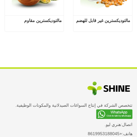
مالتوديكسترين غير قابل للهضم
مالتوديكسترين مقاوم
تتخصص الشركة في إنتاج السواغات الصيدلانية والمكونات الوظيفية.
اتصال:
هنري ليو.
هاتف:
+8619953188045