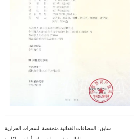
سابق : المضافات الغذائية منخفضة السعرات الحرارية
التالي : شراب إيزومالتو-أوليغوساكاريد