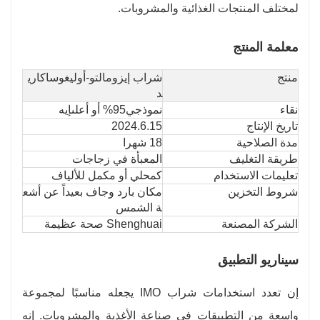
لمختلف المنتجات الغذائية والمشروبات.
معلمة المنتج
منتج
شراب إيزومالتو-أوليغوساكاري
د
نقاء
نموذجي
95% أو أعلى
إيه
تاريخ الإنتاج
2024.6.15
مدة الصلاحية
18 شهرا
طريقة التغليف
المعبأة في زجاجات
تعليمات الاستخدام
كمحلي أو مكمل للألياف
شروط التخزين
مكان بارد وجاف بعيداً عن أشع
ة الشمس
الشركة المصنعة
Shenghuai صحة عظيمة
سيناريو التطبيق
إن تعدد استخدامات شراب IMO يجعله مناسبًا لمجموعة
واسعة من التطبيقات في صناعة الأغذية والمشروبات. إنه