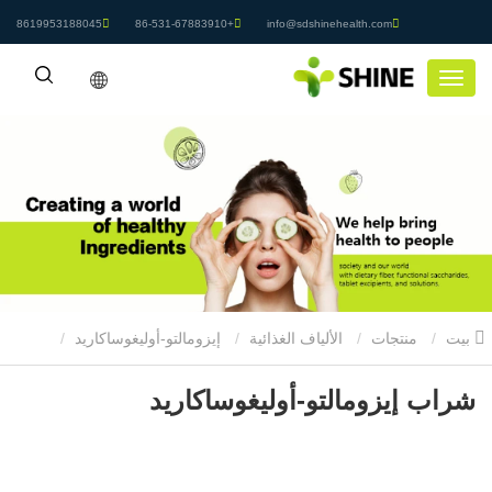
8619953188045
+86-531-67883910
info@sdshinehealth.com
بيت
منتجات
الألياف الغذائية
إيزومالتو-أوليغوساكاريد
شراب إيزومالتو-أوليغوساكاريد
شراب إيزومالتو-أوليغوساكاريد