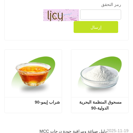
رمز التحقق
إرسال
مسحوق المنظمة البحرية 
شراب إيمو-90
الدولية-90
2025-11-19
دليل صياغة ومراقبة جودة درجات MCC