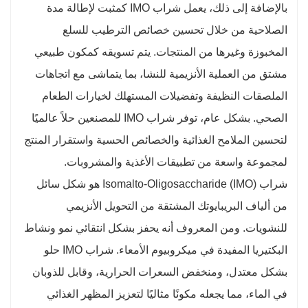
بالإضافة إلى ذلك، يعمل شراب IMO كمثبت لإطالة مدة
الصلاحية من خلال تحسين خصائص الترطيب للسلع
المخبوزة وغيرها من المنتجات. يتم تسويقه كمكون طبيعي
مشتق من العملية الأنزيمية للنشا، بما يتماشى مع اتجاهات
الملصقات النظيفة وتفضيلات المستهلك لخيارات الطعام
الصحي. بشكل عام، توفر شراب IMO للمصنعين حلاً عالميًا
لتحسين الملامح الغذائية والخصائص الحسية واستقرار المنتج
لمجموعة واسعة من تطبيقات الأغذية والمشروبات.
شراب Isomalto-Oligosaccharide (IMO) هو شكل سائل
من ألياف البريبايوتك المشتقة من التحويل الأنزيمي
للنشويات. ومن المعروف أنه يحفز بشكل انتقائي نمو ونشاط
البكتيريا المفيدة في ميكروبيوم الأمعاء. شراب IMO حلو
بشكل معتدل، ومنخفض السعرات الحرارية، وقابل للذوبان
في الماء، مما يجعله مكونًا مثاليًا لتعزيز المظهر الغذائي